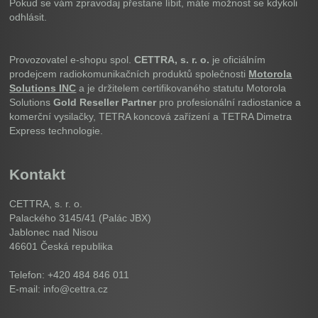
Pokud se vám zpravodaj přestane líbit, máte možnost se kdykoli
odhlásit.
Provozovatel e-shopu spol.
CETTRA, s. r. o.
je oficiálním
prodejcem radiokomunikačních produktů společnosti
Motorola
Solutions INC
a je držitelem certifikovaného statutu Motorola
Solutions
Gold Reseller Partner
pro profesionální radiostanice a
komerční vysilačky, TETRA koncová zařízení a TETRA Dimetra
Express technologie.
Kontakt
CETTRA, s. r. o.
Palackého 3145/41 (Palác JBX)
Jablonec nad Nisou
46601
Česká republika
Telefon: +420 484 846 011
E-mail: info@cettra.cz