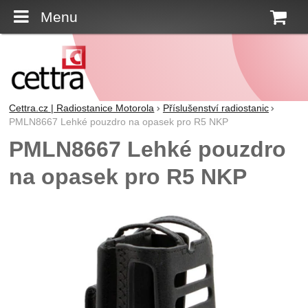
Menu
K
Cettra.cz | Radiostanice Motorola
Příslušenství radiostanic
PMLN8667 Lehké pouzdro na opasek pro R5 NKP
PMLN8667 Lehké pouzdro
na opasek pro R5 NKP
Fotografie