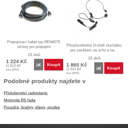
Propojovací kabel typ RKN4079
Přizpůsobitelné D-shell sluchátko
určený pro propojení
pro zavěšení na ucho a na…
ovládacího…
15 dnů
15 dnů
1 224
Kč
1 865
Kč
Koupit
Porovnat
(
1 012
Kč
Koupit
Porovnat
(
1 541
Kč
)
bez DPH
)
bez DPH
Podobné produkty najdete v
Příslušenství radiostanic
Motorola R5 řada
Pouzdra, brašny, klipsy, poutka