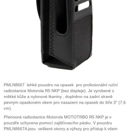
PMLN8667 lehké pouzdro na opasek pro profesionální ruční
radiostanice Motorola R5 NKP (bez displeje). Je vyrobené z
měkké kůže a nylonové tkaniny , doplněno na zadní straně
pevným opaskovém okem pro nasazení na opasek do šíře 3" (7,6
cm).
Přenosná radiostanice Motorola MOTOTRBO R5 NKP je v
pouzdře uchycena pomocí zajišťovacího pásku. V pouzdru
PMLN8667A jsou veškeré otvory a výřezy pro přístup k všem