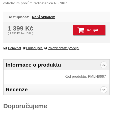
ovládacím prvkům radiostanice R5 NKP.
Dostupnost:
Není skladem
1 399
Kč
Koupit
(
1 156
Kč
bez DPH)
Porovnat
Hlídací pes
Položit dotaz prodejci
Informace o produktu
Kód produktu:
PMLN8667
Recenze
Pro vkládání recenzí je nutné se přihlásit.
Doporučujeme
Recenze