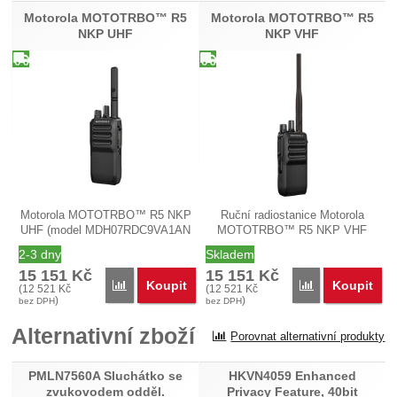
Nebyla přidána žádná recenze.
Motorola MOTOTRBO™ R5
Motorola MOTOTRBO™ R5
NKP UHF
NKP VHF
Motorola MOTOTRBO™ R5 NKP
Ruční radiostanice Motorola
UHF (model MDH07RDC9VA1AN
MOTOTRBO™ R5 NKP VHF
typ PDA502C)…
(model…
2-3 dny
Skladem
15 151
Kč
15 151
Kč
Koupit
Koupit
Porovnat
Porovnat
(
12 521
Kč
(
12 521
Kč
)
)
bez DPH
bez DPH
Alternativní zboží
Porovnat alternativní produkty
PMLN7560A Sluchátko se
HKVN4059 Enhanced
zvukovodem odděl.
Privacy Feature, 40bit