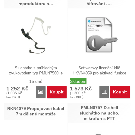
reproduktoru s…
šifrování -…
Sluchátko s průhledným
Softwarový licenční klíč
zvukovodem typ PMLN7560 je
HKVN4059 pro aktivaci funkce
určeno pro…
Enhanced…
15 dnů
Skladem
1 252
Kč
1 573
Kč
Koupit
Koupit
Porovnat
Porovnat
(
1 035
Kč
(
1 300
Kč
)
)
bez DPH
bez DPH
PMLN6757 D-shell
RKN4079 Propojovací kabel
sluchátko na ucho,
7m dělené montáže
mikrofon s PTT