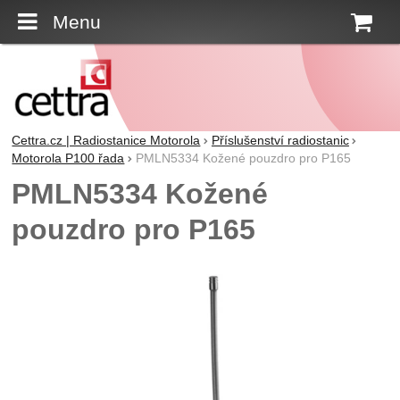
Menu
K
Cettra.cz | Radiostanice Motorola
Příslušenství radiostanic
Motorola P100 řada
PMLN5334 Kožené pouzdro pro P165
PMLN5334 Kožené
pouzdro pro P165
Fotografie