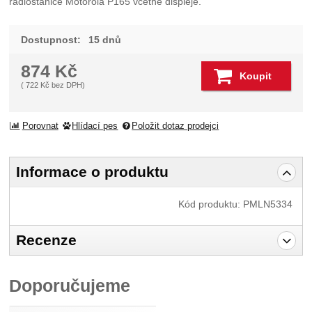
radiostanice Motorola P165 včetně displeje.
Dostupnost:
15 dnů
874
Kč
Koupit
(
722
Kč
bez DPH)
Porovnat
Hlídací pes
Položit dotaz prodejci
Informace o produktu
Kód produktu:
PMLN5334
Recenze
Pro vkládání recenzí je nutné se přihlásit.
Doporučujeme
Recenze