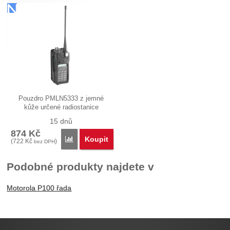
Pouzdro PMLN5333 z jemné
kůže určené radiostanice
(vysílačky)…
15 dnů
874
Kč
Koupit
Porovnat
(
722
Kč
)
bez DPH
Podobné produkty najdete v
Motorola P100 řada