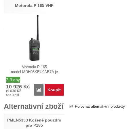
Nebyla přidána žádná recenze.
Motorola P 165 VHF
Motorola P 165
model MDH03KEU9AB7A je
přenosná 99 kanálová…
2-3 dny
10 926
Kč
Koupit
Porovnat
(
9 030
Kč
)
bez DPH
Alternativní zboží
Porovnat alternativní produkty
PMLN5333 Kožené pouzdro
pro P185