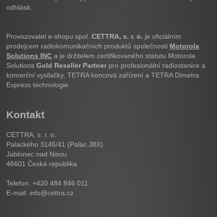
odhlásit.
Provozovatel e-shopu spol.
CETTRA, s. r. o.
je oficiálním
prodejcem radiokomunikačních produktů společnosti
Motorola
Solutions INC
a je držitelem certifikovaného statutu Motorola
Solutions
Gold Reseller Partner
pro profesionální radiostanice a
komerční vysilačky, TETRA koncová zařízení a TETRA Dimetra
Express technologie.
Kontakt
CETTRA, s. r. o.
Palackého 3145/41 (Palác JBX)
Jablonec nad Nisou
46601
Česká republika
Telefon: +420 484 846 011
E-mail: info@cettra.cz