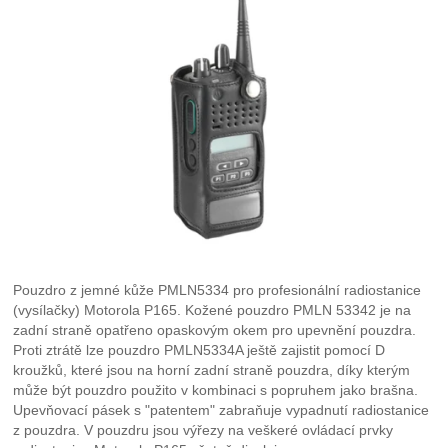
Pouzdro z jemné kůže PMLN5334 pro profesionální radiostanice
(vysílačky) Motorola P165. Kožené pouzdro PMLN 53342 je na
zadní straně opatřeno opaskovým okem pro upevnění pouzdra.
Proti ztrátě lze pouzdro PMLN5334A ještě zajistit pomocí D
kroužků, které jsou na horní zadní straně pouzdra, díky kterým
může být pouzdro použito v kombinaci s popruhem jako brašna.
Upevňovací pásek s "patentem" zabraňuje vypadnutí radiostanice
z pouzdra. V pouzdru jsou výřezy na veškeré ovládací prvky