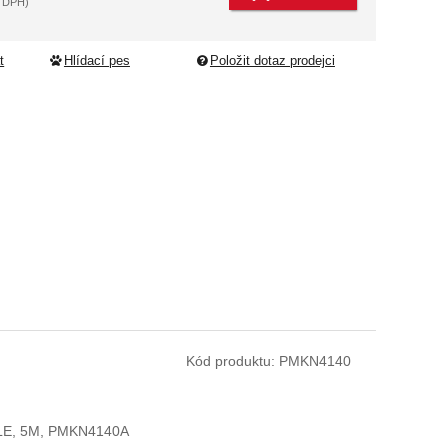
 DPH)
t
Hlídací pes
Položit dotaz prodejci
Kód produktu:
PMKN4140
E, 5M, PMKN4140A