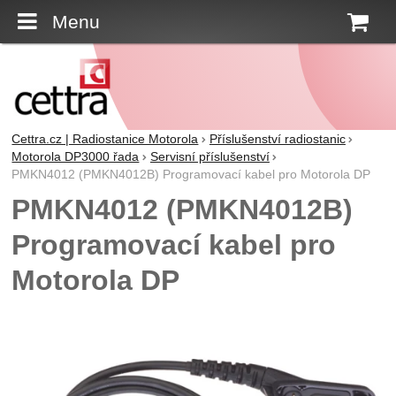
Menu
K
Cettra.cz | Radiostanice Motorola
Příslušenství radiostanic
Motorola DP3000 řada
Servisní příslušenství
PMKN4012 (PMKN4012B) Programovací kabel pro Motorola DP
PMKN4012 (PMKN4012B)
Programovací kabel pro
Motorola DP
Fotografie