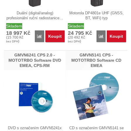
Duální (digital/analog)
Motorola DP4801e UHF (GNSS,
profesionální ruční radiostanice…
BT, WiFi) typ
MDH56RDN9RA1AN…
Skladem
Skladem
18 997
Kč
24 795
Kč
Koupit
Koupit
Porovnat
Porovnat
(
15 700
Kč
(
20 492
Kč
)
)
bez DPH
bez DPH
GMVN6241 CPS 2.0 -
GMVN5141 CPS -
MOTOTRBO Software DVD
MOTOTRBO Software CD
EMEA, CPS-RM
EMEA
DVD s označením GMVN5241x
CD s označením GMVN5141 se