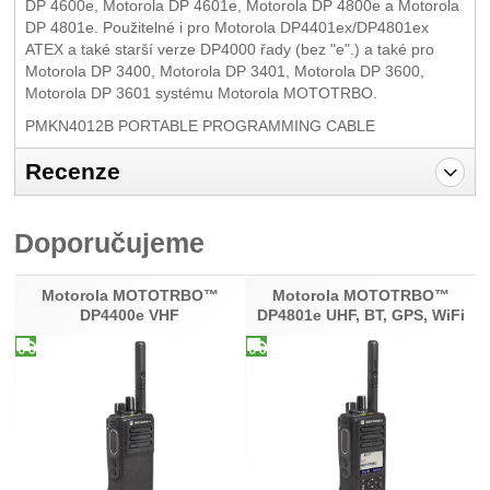
DP 4600e, Motorola DP 4601e, Motorola DP 4800e a Motorola
DP 4801e. Použitelné i pro Motorola DP4401ex/DP4801ex
ATEX a také starší verze DP4000 řady (bez "e".) a také pro
Motorola DP 3400, Motorola DP 3401, Motorola DP 3600,
Motorola DP 3601 systému Motorola MOTOTRBO.
PMKN4012B
PORTABLE PROGRAMMING CABLE
Recenze
Pro vkládání recenzí je nutné se přihlásit.
Doporučujeme
Recenze
Nebyla přidána žádná recenze.
Motorola MOTOTRBO™
Motorola MOTOTRBO™
DP4400e VHF
DP4801e UHF, BT, GPS, WiFi