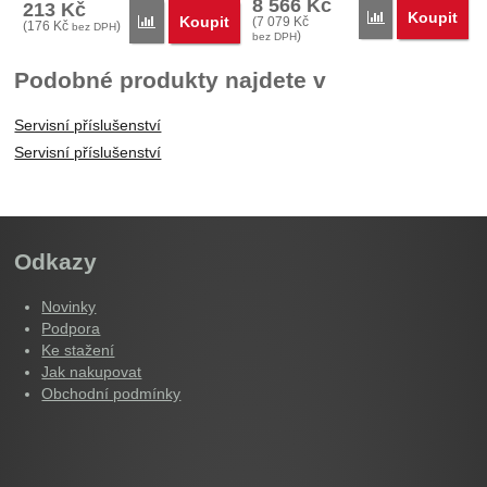
8 566
Kč
213
Kč
Koupit
Porovnat
Koupit
Porovnat
(
7 079
Kč
(
176
Kč
)
bez DPH
)
bez DPH
Podobné produkty najdete v
Servisní příslušenství
Servisní příslušenství
Odkazy
Novinky
Podpora
Ke stažení
Jak nakupovat
Obchodní podmínky