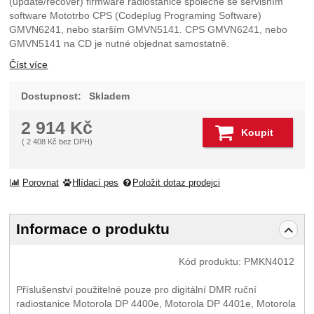
(update/recover) firmware radiostanice společně se servisním
software Mototrbo CPS (Codeplug Programing Software)
GMVN6241, nebo starším GMVN5141. CPS GMVN6241, nebo
GMVN5141 na CD je nutné objednat samostatně.
Číst více
Dostupnost:
Skladem
2 914
Kč
Koupit
(
2 408
Kč
bez DPH)
Porovnat
Hlídací pes
Položit dotaz prodejci
Informace o produktu
Kód produktu:
PMKN4012
Příslušenství použitelné pouze pro digitální DMR ruční
radiostanice Motorola DP 4400e, Motorola DP 4401e, Motorola