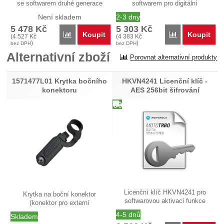
se softwarem druhé generace
softwarem pro digitální
pro…
radiostanice…
Není skladem
2-3 dny
5 478
Kč
5 303
Kč
Koupit
Koupit
Porovnat
Porovnat
(
4 527
Kč
(
4 383
Kč
)
)
bez DPH
bez DPH
Alternativní zboží
Porovnat alternativní produkty
1571477L01 Krytka bočního
HKVN4241 Licenční klíč -
konektoru
AES 256bit šifrování
Licenční klíč HKVN4241 pro
Krytka na boční konektor
softwarovou aktivaci funkce
(konektor pro externí
AES…
příslušenství)…
4-5 dnů
Skladem