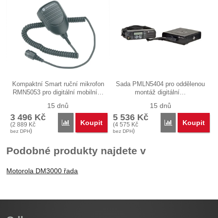
Kompaktní Smart ruční mikrofon
Sada PMLN5404 pro oddělenou
RMN5053 pro digitální mobilní…
montáž digitální…
15 dnů
15 dnů
3 496
Kč
5 536
Kč
Koupit
Koupit
Porovnat
Porovnat
(
2 889
Kč
(
4 575
Kč
)
)
bez DPH
bez DPH
Podobné produkty najdete v
Motorola DM3000 řada