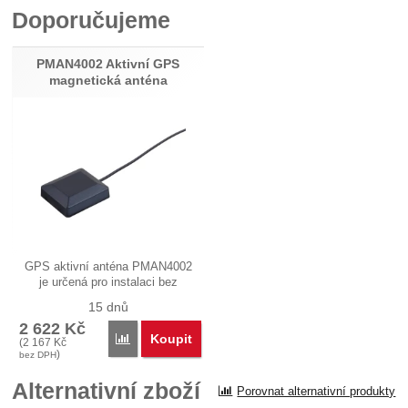
Doporučujeme
Recenze
Nebyla přidána žádná recenze.
PMAN4002 Aktivní GPS
magnetická anténa
GPS aktivní anténa PMAN4002
je určená pro instalaci bez
nutnosti…
15 dnů
2 622
Kč
Koupit
Porovnat
(
2 167
Kč
)
bez DPH
Alternativní zboží
Porovnat alternativní produkty