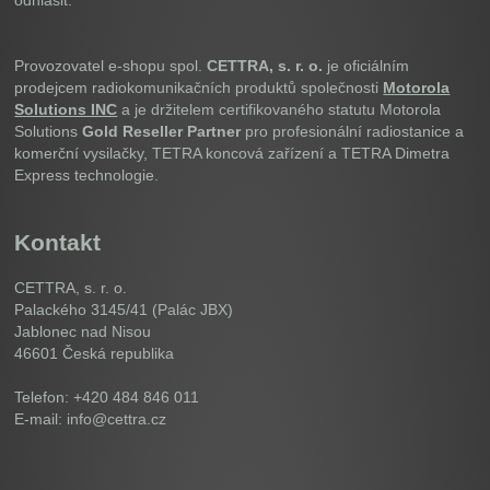
odhlásit.
Provozovatel e-shopu spol.
CETTRA, s. r. o.
je oficiálním
prodejcem radiokomunikačních produktů společnosti
Motorola
Solutions INC
a je držitelem certifikovaného statutu Motorola
Solutions
Gold Reseller Partner
pro profesionální radiostanice a
komerční vysilačky, TETRA koncová zařízení a TETRA Dimetra
Express technologie.
Kontakt
CETTRA, s. r. o.
Palackého 3145/41 (Palác JBX)
Jablonec nad Nisou
46601
Česká republika
Telefon: +420 484 846 011
E-mail: info@cettra.cz