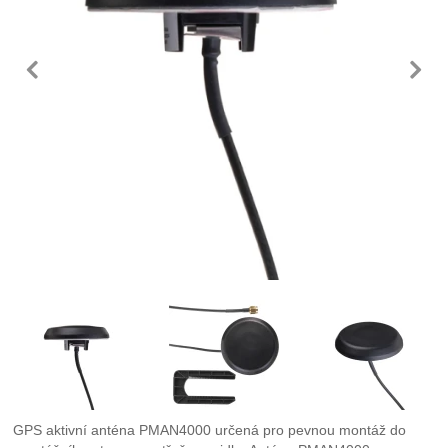
předchozí
n
Fotografie
GPS aktivní anténa PMAN4000 určená pro pevnou montáž do