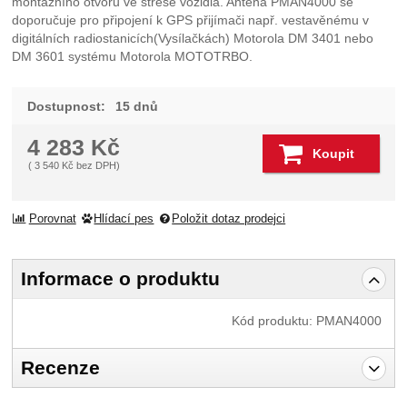
montážního otvoru ve střeše vozidla. Anténa PMAN4000 se
doporučuje pro připojení k GPS přijímači např. vestavěnému v
digitálních radiostanicích(Vysílačkách) Motorola DM 3401 nebo
DM 3601 systému Motorola MOTOTRBO.
Dostupnost:
15 dnů
4 283
Kč
Koupit
(
3 540
Kč
bez DPH)
Porovnat
Hlídací pes
Položit dotaz prodejci
Informace o produktu
Kód produktu:
PMAN4000
Recenze
Pro vkládání recenzí je nutné se přihlásit.