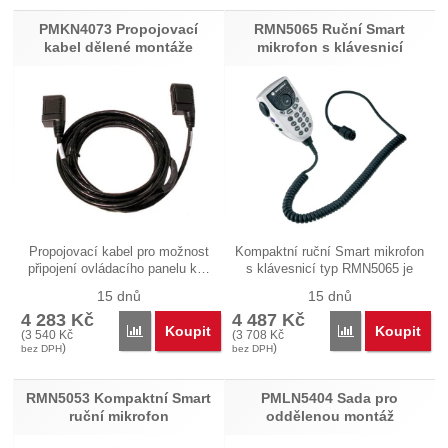
PMKN4073 Propojovací
RMN5065 Ruční Smart
kabel dělené montáže
mikrofon s klávesnicí
Propojovací kabel pro možnost
Kompaktní ruční Smart mikrofon
připojení ovládacího panelu k…
s klávesnicí typ RMN5065 je
určen…
15 dnů
15 dnů
4 283
Kč
4 487
Kč
Koupit
Koupit
Porovnat
Porovnat
(
3 540
Kč
(
3 708
Kč
)
)
bez DPH
bez DPH
RMN5053 Kompaktní Smart
PMLN5404 Sada pro
ruční mikrofon
oddělenou montáž