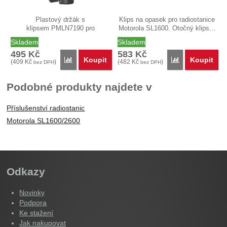
Plastový držák s
Klips na opasek pro radiostanice
klipsem PMLN7190 pro
Motorola SL1600. Otočný klips…
profesionální radiostanice…
Skladem
Skladem
495
Kč
583
Kč
Koupit
Koupit
Porovnat
Porovnat
(
409
Kč
)
(
482
Kč
)
bez DPH
bez DPH
Podobné produkty najdete v
Příslušenství radiostanic
Motorola SL1600/2600
Odkazy
Novinky
Podpora
Ke stažení
Jak nakupovat