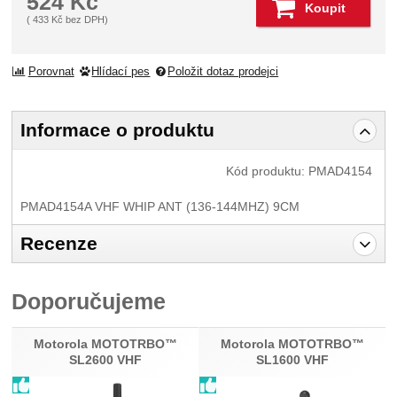
524
Kč
Koupit
(
433
Kč
bez DPH)
Porovnat
Hlídací pes
Položit dotaz prodejci
Informace o produktu
Kód produktu:
PMAD4154
PMAD4154A VHF WHIP ANT (136-144MHZ) 9CM
Recenze
Pro vkládání recenzí je nutné se přihlásit.
Doporučujeme
Recenze
Nebyla přidána žádná recenze.
Motorola MOTOTRBO™
Motorola MOTOTRBO™
SL2600 VHF
SL1600 VHF