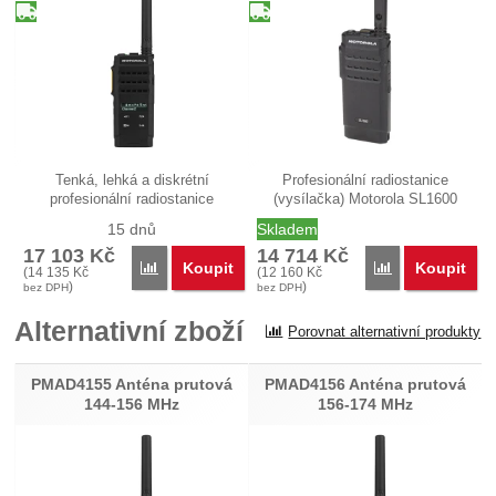
Tenká, lehká a diskrétní
Profesionální radiostanice
profesionální radiostanice
(vysílačka) Motorola SL1600
Motorola…
VHF…
15 dnů
Skladem
17 103
Kč
14 714
Kč
Koupit
Koupit
Porovnat
Porovnat
(
14 135
Kč
(
12 160
Kč
)
)
bez DPH
bez DPH
Alternativní zboží
Porovnat alternativní produkty
PMAD4155 Anténa prutová
PMAD4156 Anténa prutová
144-156 MHz
156-174 MHz