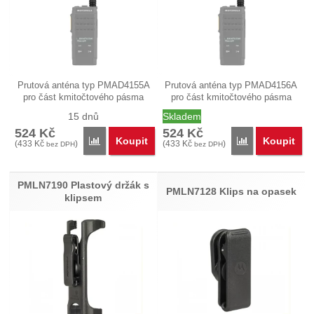
Prutová anténa typ PMAD4155A
Prutová anténa typ PMAD4156A
pro část kmitočtového pásma
pro část kmitočtového pásma
VHF…
VHF…
15 dnů
Skladem
524
Kč
524
Kč
Koupit
Koupit
Porovnat
Porovnat
(
433
Kč
)
(
433
Kč
)
bez DPH
bez DPH
PMLN7190 Plastový držák s
PMLN7128 Klips na opasek
klipsem