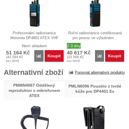
Profesionální radiostanice
Ruční radiostanice certifikovaná
Motorola DP4801 ATEX VHF
pro provoz ve výbušném…
(GPS, BT)…
Není skladem
2-3 dny
51 164
Kč
40 617
Kč
Koupit
Koupit
Porovnat
Porovnat
(
42 284
Kč
(
33 568
Kč
)
)
bez DPH
bez DPH
Alternativní zboží
Porovnat alternativní produkty
PMMN4067 Oddělený
PMLN6096 Pouzdro z tvrdé
reproduktor s mikrofonem
kůže pro DP4401 Ex
ATEX