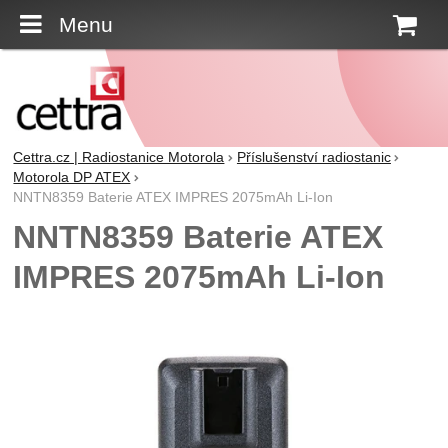
Menu
K
Cettra.cz | Radiostanice Motorola
Příslušenství radiostanic
Motorola DP ATEX
NNTN8359 Baterie ATEX IMPRES 2075mAh Li-Ion
NNTN8359 Baterie ATEX
IMPRES 2075mAh Li-Ion
Fotografie