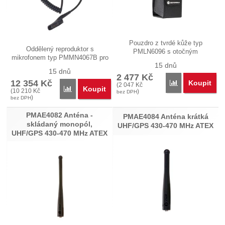
Pouzdro z tvrdé kůže typ
Oddělený reproduktor s
PMLN6096 s otočným
mikrofonem typ PMMN4067B pro
opaskovým okem 2.5"…
15 dnů
každodenní…
15 dnů
2 477
Kč
12 354
Kč
Koupit
Porovnat
(
2 047
Kč
Koupit
Porovnat
(
10 210
Kč
)
bez DPH
)
bez DPH
PMAE4082 Anténa -
PMAE4084 Anténa krátká
skládaný monopól,
UHF/GPS 430-470 MHz ATEX
UHF/GPS 430-470 MHz ATEX