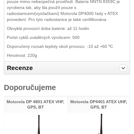
pouze mimo nebezpečná prostředí. Baterie NNTN 8359C je
vyrobena tak, aby šla použít pouze s
radiostanicemi(vysílačkami) Motorola DP4000 řady v ATEX
provedení. Pro tyto radiostanice je také certifikována.
Obvyklá provozní doba baterie: až 11 hodin
Počet cyklů uváděných výrobcem: 500
o
Doporučený rozsah teploty okolí provozu: -10 až +60
C
Hmotnost: 220g
Recenze
Pro vkládání recenzí je nutné se přihlásit.
Doporučujeme
Recenze
Nebyla přidána žádná recenze.
Motorola DP 4801 ATEX VHF,
Motorola DP4401 ATEX UHF,
GPS, BT
GPS, BT