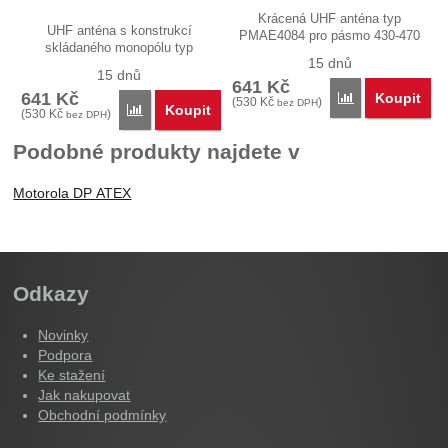
Krácená UHF anténa typ
UHF anténa s konstrukcí
PMAE4084 pro pásmo 430-470
skládaného monopólu typ
MHz…
15 dnů
PMAE4082 pro…
15 dnů
641
Kč
641
Kč
Koupit
Porovnat
(
530
Kč
)
bez DPH
Koupit
Porovnat
(
530
Kč
)
bez DPH
Podobné produkty najdete v
Motorola DP ATEX
Odkazy
Novinky
Podpora
Ke stažení
Jak nakupovat
Obchodní podmínky