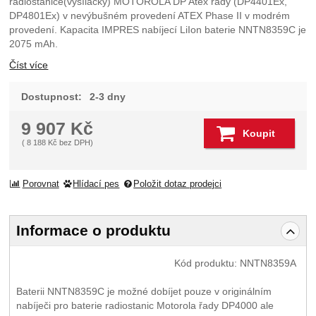
radiostanice(vysílačky) MOTOROLA DP Atex řady (DP4401Ex,
DP4801Ex) v nevýbušném provedení ATEX Phase II v modrém
provedení. Kapacita IMPRES nabíjecí LiIon baterie NNTN8359C je
2075 mAh.
Číst více
Dostupnost:
2-3 dny
9 907
Kč
Koupit
(
8 188
Kč
bez DPH)
Porovnat
Hlídací pes
Položit dotaz prodejci
Informace o produktu
Kód produktu:
NNTN8359A
Baterii NNTN8359C je možné dobíjet pouze v originálním
nabíječi pro baterie radiostanic Motorola řady DP4000 ale