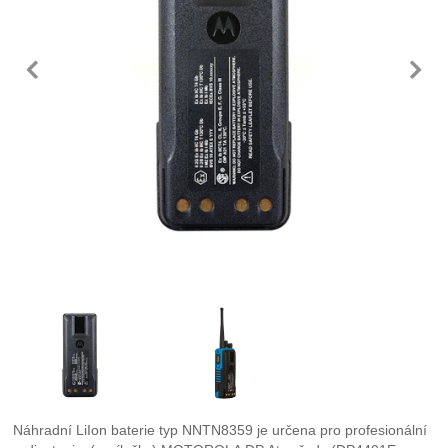
předchozí
n
Fotografie
Náhradní LiIon baterie typ NNTN8359 je určena pro profesionální