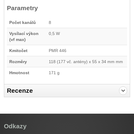
Parametry
Počet kanálů
8
Vysílací výkon
0,5 W
(vf max)
Kmitočet
PMR 446
Rozměry
118 (177 vč. antény) x 55 x 34 mm mm
Hmotnost
171 g
Recenze
Pro vkládání recenzí je nutné se přihlásit.
Recenze
Nebyla přidána žádná recenze.
Odkazy