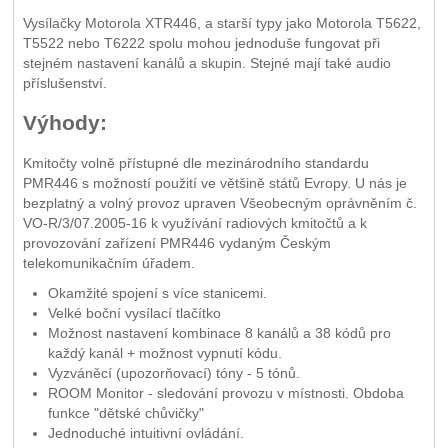
Vysílačky Motorola XTR446, a starší typy jako Motorola T5622,
T5522 nebo T6222 spolu mohou jednoduše fungovat při
stejném nastavení kanálů a skupin. Stejné mají také audio
příslušenství.
Výhody:
Kmitočty volně přístupné dle mezinárodního standardu
PMR446 s možností použití ve většině států Evropy. U nás je
bezplatný a volný provoz upraven Všeobecným oprávněním č.
VO-R/3/07.2005-16 k využívání radiových kmitočtů a k
provozování zařízení PMR446 vydaným Českým
telekomunikačním úřadem.
Okamžité spojení s více stanicemi.
Velké boční vysílací tlačítko
Možnost nastavení kombinace 8 kanálů a 38 kódů pro
každý kanál + možnost vypnutí kódu.
Vyzváněcí (upozorňovací) tóny - 5 tónů.
ROOM Monitor - sledování provozu v místnosti. Obdoba
funkce "dětské chůvičky"
Jednoduché intuitivní ovládání.