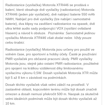
Radiostanice (vysílačka) Motorola XTR446 se prodává v
balení, které obsahuje dvě vysílačky (radiostanice) Motorola
XTR446 (jeden pár vysílaček), dvě nabíjecí baterie 550 mAh
NiMH, Nabíječ pro dvě vysílačky (lze nabíjet i samostatné
baterie), dva klipsy na zavěšení radiostanice na opasek, dvě
ultra lehké audio sady podporující VOX (vysílání ovládané
hlasem) a návod k obsluze.
Poznámka: Samostatně jedinou
vysílačku Motorola XTR446 však dodat nelze. Vždy pouze
celou krabici.
Radiostanice (vysílačky) Motorola jsou určeny pro použití ve
volném čase, pro sportovní a hobby účely. Časté je používání
PMR vysílaček pro občasné pracovní úkoly. PMR vysílačky
Motorola jsou, stejně jako ostatní PMR radiostanice, použitelné
pro spojení na krátkou vzdálenost díky limitovanému
vysílacímu výkonu 0,5W. Dosah vysílaček Motorola XTR může
být 5 až 8 km v závislosti na podmínkách.
Dosah těchto vysílaček však velmi záleží na prostředí. V
zastavěné oblasti, kopcovitém terénu může být dosah značně
omezen a dosah nemusí překročit 500 m. Naopak za skutečně
velmi ideálních podmínek může být dosah těchto vysílaček až
10 km.