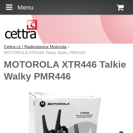
Menu
K
Cettra.cz | Radiostanice Motorola
MOTOROLA XTR446 Talkie Walky PMR446
MOTOROLA XTR446 Talkie
Walky PMR446
Fotografie