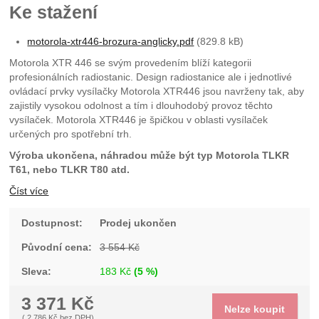
Ke stažení
motorola-xtr446-brozura-anglicky.pdf
(829.8 kB)
Motorola XTR 446 se svým provedením blíží kategorii
profesionálních radiostanic. Design radiostanice ale i jednotlivé
ovládací prvky vysílačky Motorola XTR446 jsou navrženy tak, aby
zajistily vysokou odolnost a tím i dlouhodobý provoz těchto
vysílaček. Motorola XTR446 je špičkou v oblasti vysílaček
určených pro spotřební trh.
Výroba ukončena, náhradou může být typ Motorola TLKR
T61, nebo TLKR T80 atd.
Číst více
Dostupnost:
Prodej ukončen
Původní cena:
3 554
Kč
Sleva:
183
Kč
(
5
%)
3 371
Kč
Nelze koupit
(
2 786
Kč
bez DPH)