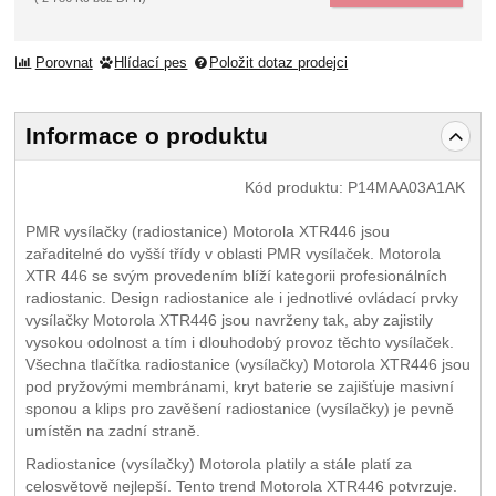
Porovnat
Hlídací pes
Položit dotaz prodejci
Informace o produktu
Kód produktu:
P14MAA03A1AK
PMR vysílačky (radiostanice) Motorola XTR446 jsou
zařaditelné do vyšší třídy v oblasti PMR vysílaček. Motorola
XTR 446 se svým provedením blíží kategorii profesionálních
radiostanic. Design radiostanice ale i jednotlivé ovládací prvky
vysílačky Motorola XTR446 jsou navrženy tak, aby zajistily
vysokou odolnost a tím i dlouhodobý provoz těchto vysílaček.
Všechna tlačítka radiostanice (vysílačky) Motorola XTR446 jsou
pod pryžovými membránami, kryt baterie se zajišťuje masivní
sponou a klips pro zavěšení radiostanice (vysílačky) je pevně
umístěn na zadní straně.
Radiostanice (vysílačky) Motorola platily a stále platí za
celosvětově nejlepší. Tento trend Motorola XTR446 potvrzuje.