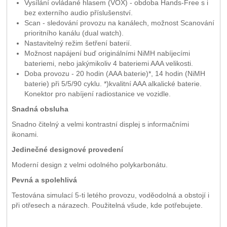
Vysílání ovládané hlasem (VOX) - obdoba Hands-Free s i
bez externího audio příslušenství.
Scan - sledování provozu na kanálech, možnost Scanování
prioritního kanálu (dual watch).
Nastavitelný režim šetření baterií.
Možnost napájení buď originálními NiMH nabíjecími
bateriemi, nebo jakýmikoliv 4 bateriemi AAA velikosti.
Doba provozu - 20 hodin (AAA baterie)*, 14 hodin (NiMH
baterie) při 5/5/90 cyklu. *)kvalitní AAA alkalické baterie.
Konektor pro nabíjení radiostanice ve vozidle.
Snadná obsluha
Snadno čitelný a velmi kontrastní displej s informačními
ikonami.
Jedinečné designové provedení
Moderní design z velmi odolného polykarbonátu.
Pevná a spolehlivá
Testována simulací 5-ti letého provozu, voděodolná a obstojí i
při otřesech a nárazech. Použitelná všude, kde potřebujete.