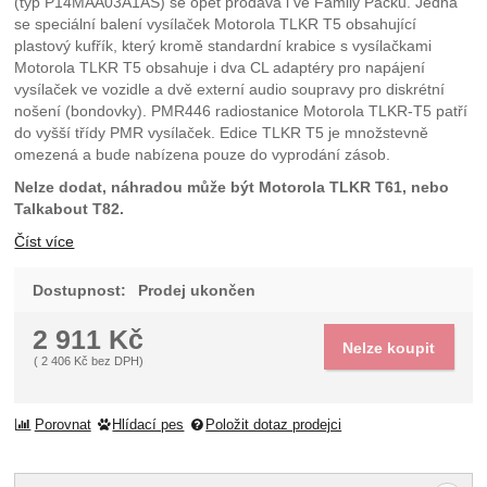
(typ P14MAA03A1AS) se opět prodává i ve Family Packu. Jedná
se speciální balení vysílaček Motorola TLKR T5 obsahující
plastový kufřík, který kromě standardní krabice s vysílačkami
Motorola TLKR T5 obsahuje i dva CL adaptéry pro napájení
vysílaček ve vozidle a dvě externí audio soupravy pro diskrétní
nošení (bondovky). PMR446 radiostanice Motorola TLKR-T5 patří
do vyšší třídy PMR vysílaček. Edice TLKR T5 je množstevně
omezená a bude nabízena pouze do vyprodání zásob.
Nelze dodat, náhradou může být Motorola TLKR T61, nebo
Talkabout T82.
Číst více
Dostupnost:
Prodej ukončen
2 911
Kč
Nelze koupit
(
2 406
Kč
bez DPH)
Porovnat
Hlídací pes
Položit dotaz prodejci