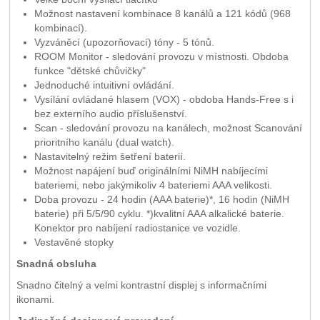
Možnost nastavení kombinace 8 kanálů a 121 kódů (968
kombinací).
Vyzváněcí (upozorňovací) tóny - 5 tónů.
ROOM Monitor - sledování provozu v místnosti. Obdoba
funkce "dětské chůvičky"
Jednoduché intuitivní ovládání.
Vysílání ovládané hlasem (VOX) - obdoba Hands-Free s i
bez externího audio příslušenství.
Scan - sledování provozu na kanálech, možnost Scanování
prioritního kanálu (dual watch).
Nastavitelný režim šetření baterií.
Možnost napájení buď originálními NiMH nabíjecími
bateriemi, nebo jakýmikoliv 4 bateriemi AAA velikosti.
Doba provozu - 24 hodin (AAA baterie)*, 16 hodin (NiMH
baterie) při 5/5/90 cyklu. *)kvalitní AAA alkalické baterie.
Konektor pro nabíjení radiostanice ve vozidle.
Vestavěné stopky
Snadná obsluha
Snadno čitelný a velmi kontrastní displej s informačními
ikonami.