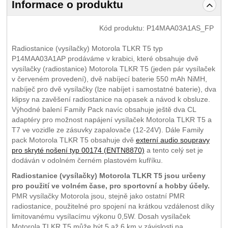
Informace o produktu
Kód produktu:
P14MAA03A1AS_FP
Radiostanice (vysílačky) Motorola TLKR T5 typ
P14MAA03A1AP prodáváme v krabici, které obsahuje dvě
vysílačky (radiostanice) Motorola TLKR T5 (jeden pár vysílaček
v červeném provedení), dvě nabíjecí baterie 550 mAh NiMH,
nabíječ pro dvě vysílačky (lze nabíjet i samostatné baterie), dva
klipsy na zavěšení radiostanice na opasek a návod k obsluze.
Výhodné balení Family Pack navíc obsahuje ještě dva CL
adaptéry pro možnost napájení vysílaček Motorola TLKR T5 a
T7 ve vozidle ze zásuvky zapalovače (12-24V). Dále Family
pack Motorola TLKR T5 obsahuje dvě
externí audio soupravy
pro skryté nošení typ 00174 (ENTN8870)
a tento celý set je
dodáván v odolném černém plastovém kufříku.
Radiostanice (vysílačky) Motorola TLKR T5 jsou určeny
pro použití ve volném čase, pro sportovní a hobby účely.
PMR vysílačky Motorola jsou, stejně jako ostatní PMR
radiostanice, použitelné pro spojení na krátkou vzdálenost díky
limitovanému vysílacímu výkonu 0,5W. Dosah vysílaček
Motorola TLKR T5 může být 5 až 6 km v závislosti na