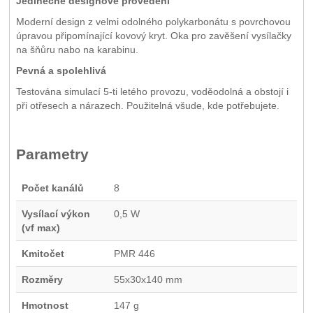
Jedinečné designové provedení
Moderní design z velmi odolného polykarbonátu s povrchovou
úpravou připomínající kovový kryt. Oka pro zavěšení vysílačky
na šňůru nabo na karabinu.
Pevná a spolehlivá
Testována simulací 5-ti letého provozu, voděodolná a obstojí i
při otřesech a nárazech. Použitelná všude, kde potřebujete.
Parametry
Počet kanálů
8
Vysílací výkon
0,5 W
(vf max)
Kmitočet
PMR 446
Rozměry
55x30x140 mm
Hmotnost
147 g