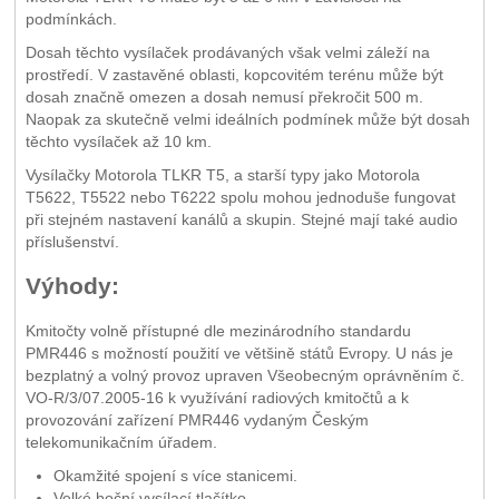
podmínkách.
Dosah těchto vysílaček prodávaných však velmi záleží na
prostředí. V zastavěné oblasti, kopcovitém terénu může být
dosah značně omezen a dosah nemusí překročit 500 m.
Naopak za skutečně velmi ideálních podmínek může být dosah
těchto vysílaček až 10 km.
Vysílačky Motorola TLKR T5, a starší typy jako Motorola
T5622, T5522 nebo T6222 spolu mohou jednoduše fungovat
při stejném nastavení kanálů a skupin. Stejné mají také audio
příslušenství.
Výhody:
Kmitočty volně přístupné dle mezinárodního standardu
PMR446 s možností použití ve většině států Evropy. U nás je
bezplatný a volný provoz upraven Všeobecným oprávněním č.
VO-R/3/07.2005-16 k využívání radiových kmitočtů a k
provozování zařízení PMR446 vydaným Českým
telekomunikačním úřadem.
Okamžité spojení s více stanicemi.
Velké boční vysílací tlačítko