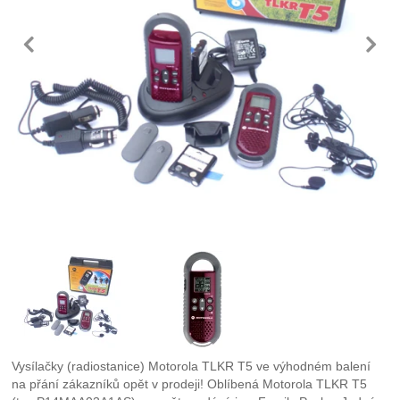
předchozí
n
Fotografie
Vysílačky (radiostanice) Motorola TLKR T5 ve výhodném balení
na přání zákazníků opět v prodeji! Oblíbená Motorola TLKR T5