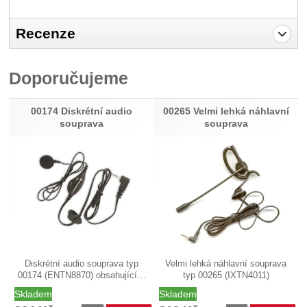
Recenze
Pro vkládání recenzí je nutné se přihlásit.
Doporučujeme
Recenze
Nebyla přidána žádná recenze.
00174 Diskrétní audio
00265 Velmi lehká náhlavní
souprava
souprava
Diskrétní audio souprava typ
Velmi lehká náhlavní souprava
00174 (ENTN8870) obsahující…
typ 00265 (IXTN4011)
podporující…
Skladem
Skladem