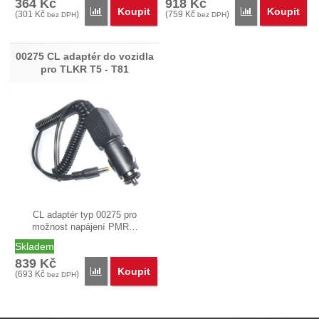
364
Kč
918
Kč
Koupit
Koupit
Porovnat
Porovnat
(
301
Kč
)
(
759
Kč
)
bez DPH
bez DPH
00275 CL adaptér do vozidla
pro TLKR T5 - T81
CL adaptér typ 00275 pro
možnost napájení PMR…
Skladem
839
Kč
Koupit
Porovnat
(
693
Kč
)
bez DPH