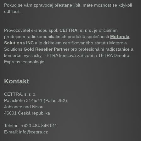
Pokud se vám zpravodaj přestane líbit, máte možnost se kdykoli
odhlásit.
Provozovatel e-shopu spol.
CETTRA, s. r. o.
je oficiálním
prodejcem radiokomunikačních produktů společnosti
Motorola
Solutions INC
a je držitelem certifikovaného statutu Motorola
Solutions
Gold Reseller Partner
pro profesionální radiostanice a
komerční vysilačky, TETRA koncová zařízení a TETRA Dimetra
Express technologie.
Kontakt
CETTRA, s. r. o.
Palackého 3145/41 (Palác JBX)
Jablonec nad Nisou
46601
Česká republika
Telefon: +420 484 846 011
E-mail: info@cettra.cz