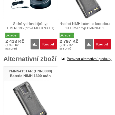
Stolní rychlonabíječ typ
Nabíecí NiMH baterie s kapacitou
PMLN5196 (dříve MDHTN3001)
1300 mAh typ PMNN4151
pro…
(původně…
Skladem
Skladem
2 418
Kč
2 797
Kč
Koupit
Koupit
Porovnat
Porovnat
(
1 998
Kč
(
2 312
Kč
)
)
bez DPH
bez DPH
Alternativní zboží
Porovnat alternativní produkty
PMNN4151AR (HNN9008)
Baterie NiMH 1300 mAh