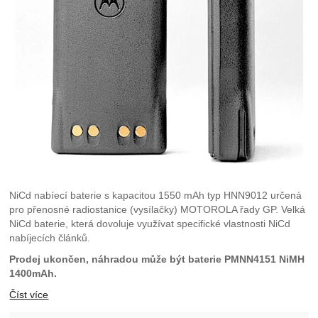
NiCd nabíecí baterie s kapacitou 1550 mAh typ HNN9012 určená
pro přenosné radiostanice (vysílačky) MOTOROLA řady GP. Velká
NiCd baterie, která dovoluje využívat specifické vlastnosti NiCd
nabíjecích článků.
Prodej ukončen, náhradou může být baterie PMNN4151 NiMH
1400mAh.
Číst více