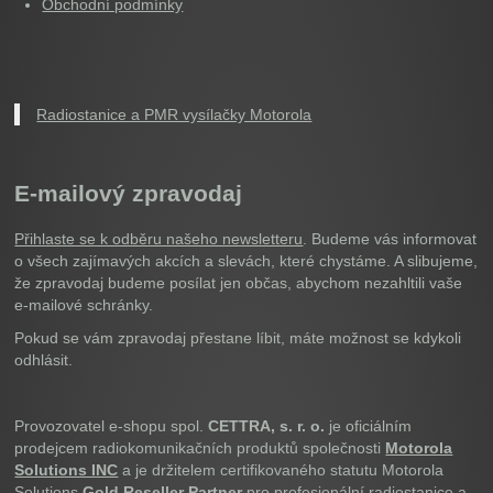
Obchodní podmínky
Radiostanice a PMR vysílačky Motorola
E-mailový zpravodaj
Přihlaste se k odběru našeho newsletteru
. Budeme vás informovat
o všech zajímavých akcích a slevách, které chystáme. A slibujeme,
že zpravodaj budeme posílat jen občas, abychom nezahltili vaše
e-mailové schránky.
Pokud se vám zpravodaj přestane líbit, máte možnost se kdykoli
odhlásit.
Provozovatel e-shopu spol.
CETTRA, s. r. o.
je oficiálním
prodejcem radiokomunikačních produktů společnosti
Motorola
Solutions INC
a je držitelem certifikovaného statutu Motorola
Solutions
Gold Reseller Partner
pro profesionální radiostanice a