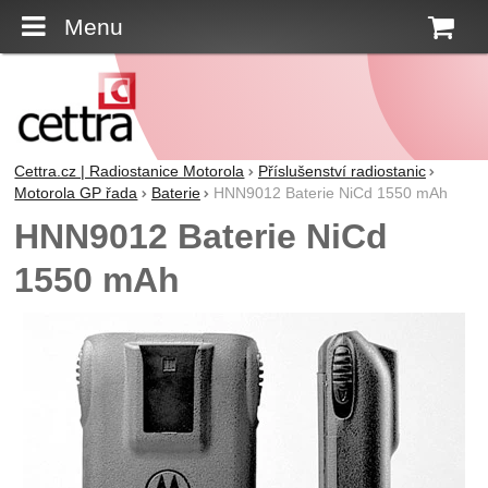
Menu
K
Cettra.cz | Radiostanice Motorola
Příslušenství radiostanic
Motorola GP řada
Baterie
HNN9012 Baterie NiCd 1550 mAh
HNN9012 Baterie NiCd
1550 mAh
Fotografie