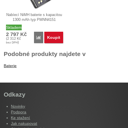
Nabíecí NiMH baterie s kapacitou
1300 mAh typ PMNN4151
(původně…
Skladem
2 797
Kč
Koupit
Porovnat
(
2 312
Kč
)
bez DPH
Podobné produkty najdete v
Baterie
Odkazy
Novinky
Podpora
Ke stažení
Jak nakupovat