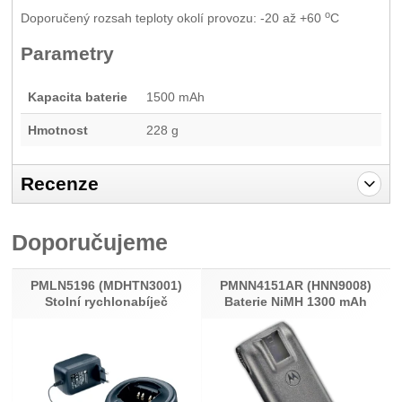
o
Doporučený rozsah teploty okolí provozu: -20 až +60
C
Parametry
Kapacita baterie
1500 mAh
Hmotnost
228 g
Recenze
Pro vkládání recenzí je nutné se přihlásit.
Doporučujeme
Recenze
Nebyla přidána žádná recenze.
PMLN5196 (MDHTN3001)
PMNN4151AR (HNN9008)
Stolní rychlonabíječ
Baterie NiMH 1300 mAh