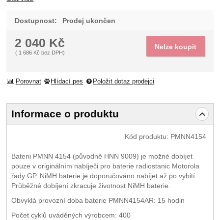
Dostupnost:
Prodej ukončen
2 040
Kč
Nelze koupit
(
1 686
Kč
bez DPH)
Porovnat
Hlídací pes
Položit dotaz prodejci
Informace o produktu
Kód produktu:
PMNN4154
Baterii PMNN 4154 (původně HNN 9009) je možné dobíjet
pouze v originálním nabíječi pro baterie radiostanic Motorola
řady GP. NiMH baterie je doporučováno nabíjet až po vybití.
Průběžné dobíjení zkracuje životnost NiMH baterie.
Obvyklá provozní doba baterie PMNN4154AR: 15 hodin
Počet cyklů uváděných výrobcem: 400