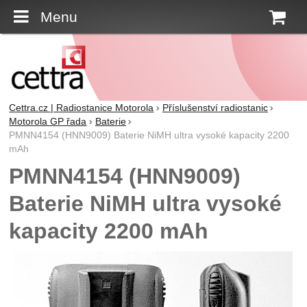
Menu
K
Cettra.cz | Radiostanice Motorola
Příslušenství radiostanic
Motorola GP řada
Baterie
PMNN4154 (HNN9009) Baterie NiMH ultra vysoké kapacity 2200
mAh
PMNN4154 (HNN9009)
Baterie NiMH ultra vysoké
kapacity 2200 mAh
Fotografie