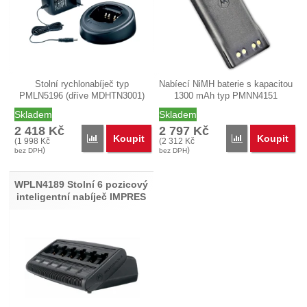
Stolní rychlonabíječ typ
Nabíecí NiMH baterie s kapacitou
PMLN5196 (dříve MDHTN3001)
1300 mAh typ PMNN4151
pro…
(původně…
Skladem
Skladem
2 418
Kč
2 797
Kč
Koupit
Koupit
Porovnat
Porovnat
(
1 998
Kč
(
2 312
Kč
)
)
bez DPH
bez DPH
WPLN4189 Stolní 6 pozicový
inteligentní nabíječ IMPRES