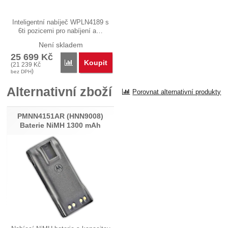
Inteligentní nabíječ WPLN4189 s
6ti pozicemi pro nabíjení a…
Není skladem
25 699
Kč
Koupit
Porovnat
(
21 239
Kč
)
bez DPH
Alternativní zboží
Porovnat alternativní produkty
PMNN4151AR (HNN9008)
Baterie NiMH 1300 mAh