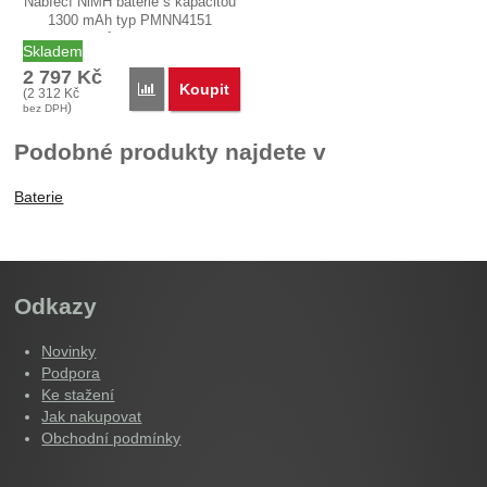
Nabíecí NiMH baterie s kapacitou
1300 mAh typ PMNN4151
(původně…
Skladem
2 797
Kč
Koupit
Porovnat
(
2 312
Kč
)
bez DPH
Podobné produkty najdete v
Baterie
Odkazy
Novinky
Podpora
Ke stažení
Jak nakupovat
Obchodní podmínky