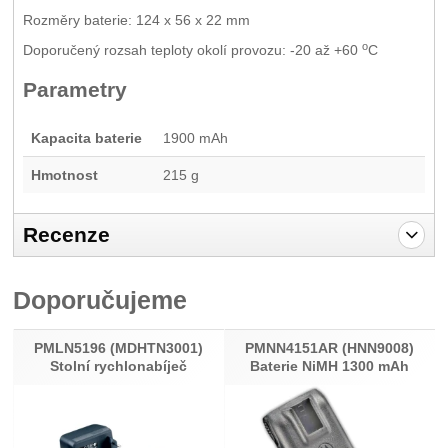
Rozměry baterie: 124 x 56 x 22 mm
o
Doporučený rozsah teploty okolí provozu: -20 až +60
C
Parametry
Kapacita baterie
1900 mAh
Hmotnost
215 g
Recenze
Pro vkládání recenzí je nutné se přihlásit.
Doporučujeme
Recenze
Nebyla přidána žádná recenze.
PMLN5196 (MDHTN3001)
PMNN4151AR (HNN9008)
Stolní rychlonabíječ
Baterie NiMH 1300 mAh