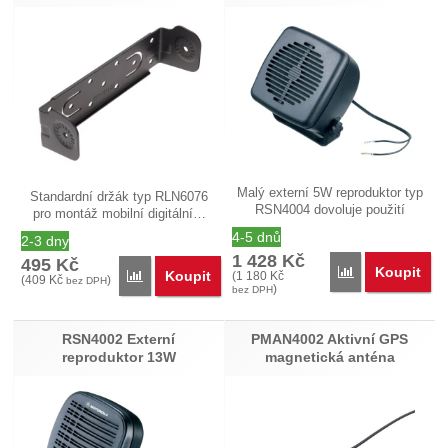
Malý externí 5W reproduktor typ
Standardní držák typ RLN6076
RSN4004 dovoluje použití
pro montáž mobilní digitální…
mobilní…
4-5 dnů
2-3 dny
1 428
Kč
495
Kč
Koupit
Porovnat
Koupit
Porovnat
(
1 180
Kč
(
409
Kč
)
bez DPH
)
bez DPH
RSN4002 Externí
PMAN4002 Aktivní GPS
reproduktor 13W
magnetická anténa