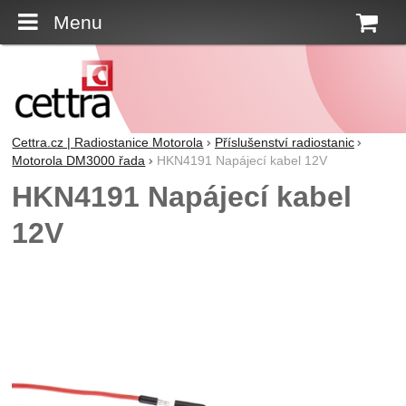
Menu
K
Cettra.cz | Radiostanice Motorola
Příslušenství radiostanic
Motorola DM3000 řada
HKN4191 Napájecí kabel 12V
HKN4191 Napájecí kabel
12V
Fotografie