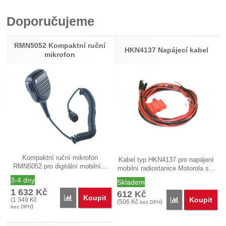
Pro vkládání recenzí je nutné se přihlásit.
Doporučujeme
Recenze
Nebyla přidána žádná recenze.
RMN5052 Kompaktní ruční
HKN4137 Napájecí kabel
mikrofon
Kompaktní ruční mikrofon
Kabel typ HKN4137 pro napájení
RMN5052 pro digitální mobilní…
mobilní radiostanice Motorola s…
3-4 dny
Skladem
1 632
Kč
612
Kč
Koupit
Porovnat
Koupit
(
1 349
Kč
Porovnat
(
506
Kč
)
bez DPH
)
bez DPH