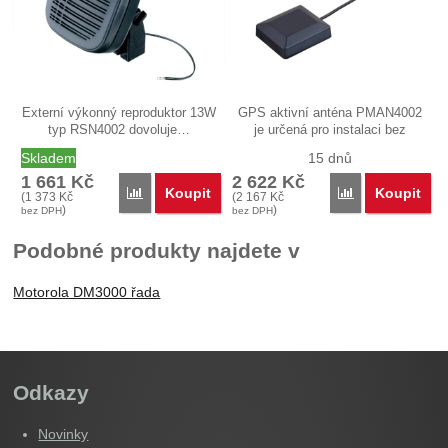
Externí výkonný reproduktor 13W
GPS aktivní anténa PMAN4002
typ RSN4002 dovoluje…
je určená pro instalaci bez
nutnosti…
Skladem
15 dnů
1 661
Kč
2 622
Kč
Koupit
Koupit
Porovnat
Porovnat
(
1 373
Kč
(
2 167
Kč
)
)
bez DPH
bez DPH
Podobné produkty najdete v
Motorola DM3000 řada
Odkazy
Novinky