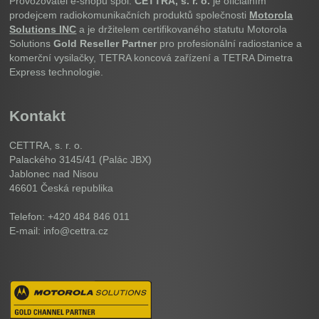
Provozovatel e-shopu spol.
CETTRA, s. r. o.
je oficiálním
prodejcem radiokomunikačních produktů společnosti
Motorola
Solutions INC
a je držitelem certifikovaného statutu Motorola
Solutions
Gold Reseller Partner
pro profesionální radiostanice a
komerční vysilačky, TETRA koncová zařízení a TETRA Dimetra
Express technologie.
Kontakt
CETTRA, s. r. o.
Palackého 3145/41 (Palác JBX)
Jablonec nad Nisou
46601
Česká republika
Telefon: +420 484 846 011
E-mail: info@cettra.cz