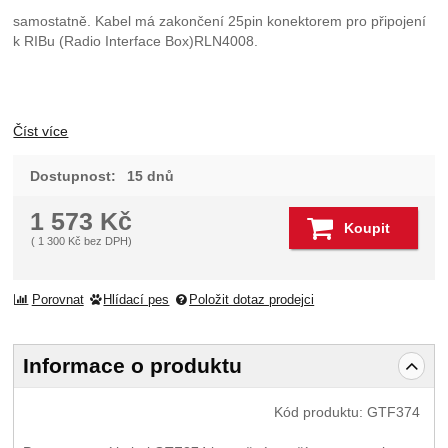
samostatně. Kabel má zakončení 25pin konektorem pro připojení
k RIBu (Radio Interface Box)RLN4008.
Číst více
Dostupnost:
15 dnů
1 573
Kč
Koupit
(
1 300
Kč
bez DPH)
Porovnat
Hlídací pes
Položit dotaz prodejci
Informace o produktu
Kód produktu:
GTF374