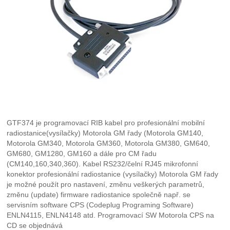
GTF374 je programovací RIB kabel pro profesionální mobilní
radiostanice(vysílačky) Motorola GM řady (Motorola GM140,
Motorola GM340, Motorola GM360, Motorola GM380, GM640,
GM680, GM1280, GM160 a dále pro CM řadu
(CM140,160,340,360). Kabel RS232/čelní RJ45 mikrofonní
konektor profesionální radiostanice (vysílačky) Motorola GM řady
je možné použít pro nastavení, změnu veškerých parametrů,
změnu (update) firmware radiostanice společně např. se
servisním software CPS (Codeplug Programing Software)
ENLN4115, ENLN4148 atd. Programovací SW Motorola CPS na
CD se objednává