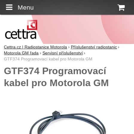
Menu
K
Cettra.cz | Radiostanice Motorola
Příslušenství radiostanic
Motorola GM řada
Servisní příslušenství
GTF374 Programovací kabel pro Motorola GM
GTF374 Programovací
kabel pro Motorola GM
Fotografie