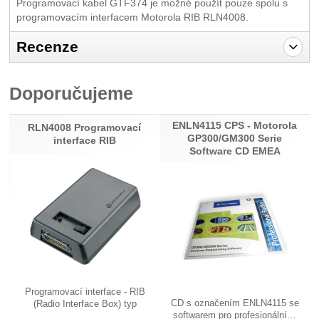
Programovací kabel GTF374 je možné použít pouze spolu s
programovacím interfacem Motorola RIB RLN4008.
Recenze
Pro vkládání recenzí je nutné se přihlásit.
Doporučujeme
Recenze
ENLN4115 CPS - Motorola
Nebyla přidána žádná recenze.
RLN4008 Programovací
GP300/GM300 Serie
interface RIB
Software CD EMEA
Programovací interface - RIB
CD s označením ENLN4115 se
(Radio Interface Box) typ
softwarem pro profesionální…
RLN4008…