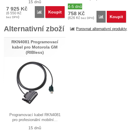
15 dnů
4-5 dnů
7 925
Kč
Koupit
Porovnat
758
Kč
(
6 550
Kč
Koupit
Porovnat
)
bez DPH
(
626
Kč
)
bez DPH
Alternativní zboží
Porovnat alternativní produkty
RKN4081 Programovací
kabel pro Motorola GM
(RIBless)
Programovací kabel RKN4081
pro profesionální mobilní…
15 dnů