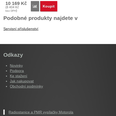
10 169
Kč
Koupit
Porovnat
(
8 404
Kč
)
bez DPH
Podobné produkty najdete v
Servisní příslušenství
Odkazy
Novinky
Podpora
Ke stažení
Jak nakupovat
Obchodní podmínky
Radiostanice a PMR vysílačky Motorola