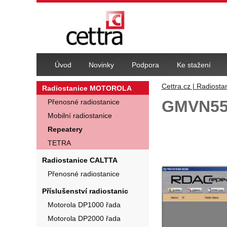
Navigace
Úvod
Novinky
Podpora
Ke stažení
Cettra.cz | Radiosta
Radiostanice MOTOROLA
GMVN55
Přenosné radiostanice
Mobilní radiostanice
Fotografie
Repeatery
TETRA
Radiostanice CALTTA
Přenosné radiostanice
Příslušenství radiostanic
Motorola DP1000 řada
Motorola DP2000 řada