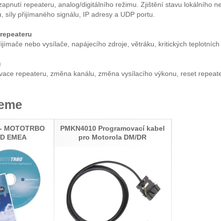
zapnutí repeateru, analog/digitálního režimu. Zjištění stavu lokálního
, síly přijímaného signálu, IP adresy a UDP portu.
repeateru
jímače nebo vysílače, napájecího zdroje, větráku, kritických teplotních
u
ivace repeateru, změna kanálu, změna vysílacího výkonu, reset repeate
jeme
 - MOTOTRBO
PMKN4010 Programovací kabel
CD EMEA
pro Motorola DM/DR