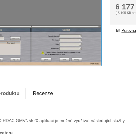
6 17
(
5 105
Kč
be
Porovna
produktu
Recenze
DAC GMVN5520 aplikaci je možné využívat následující služby:
eateru