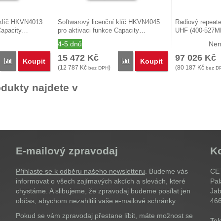
 klíč HKVN4013
Softwarový licenční klíč HKVN4045
Radiový repeat
 Capacity…
pro aktivaci funkce Capacity…
UHF (400-527M
4-5 dnů
Nen
15 472
Kč
97 026
Kč
Koupit
Koupit
Porovnat
Porovnat
(
12 787
Kč
)
(
80 187
Kč
bez DPH
bez D
dukty najdete v
E-mailový zpravodaj
K
Přihlaste se k odběru našeho newsletteru
. Budeme vás
CET
informovat o všech zajímavých akcích a slevách, které
Pal
chystáme. A slibujeme, že zpravodaj budeme posílat jen
Jab
občas, abychom nezahltili vaše e-mailové schránky.
46
Pokud se vám zpravodaj přestane líbit, máte možnost se
Tel