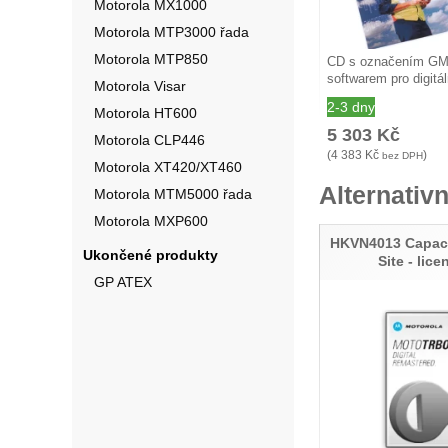
Motorola MX1000
Motorola MTP3000 řada
Motorola MTP850
CD s označením G
softwarem pro digitá
Motorola Visar
2-3 dny
Motorola HT600
5 303
Kč
Motorola CLP446
(
4 383
Kč
)
bez DPH
Motorola XT420/XT460
Alternativn
Motorola MTM5000 řada
Motorola MXP600
HKVN4013 Capaci
Ukončené produkty
Site - lice
GP ATEX