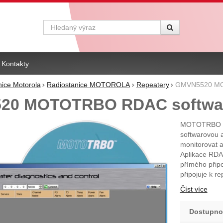
Vyhledávání
Kontakty
nice Motorola
Radiostanice MOTOROLA
Repeatery
GMVN5520 MO
20 MOTOTRBO RDAC softwa
MOTOTRBO RD
softwarovou a
monitorovat a
Aplikace RDA
přímého přip
připojuje k 
Číst více
Dostupno