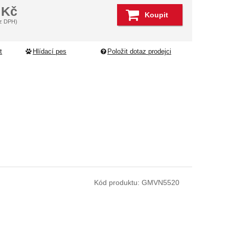
7
Kč
Koupit
z DPH)
t
Hlídací pes
Položit dotaz prodejci
Kód produktu:
GMVN5520