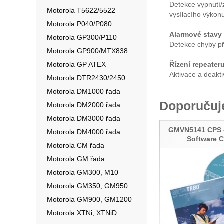
Detekce vypnutí/
Motorola T5622/5522
vysílacího výkonu
Motorola P040/P080
Alarmové stavy 
Motorola GP300/P110
Detekce chyby při
Motorola GP900/MTX838
Motorola GP ATEX
Řízení repeater
Aktivace a deakt
Motorola DTR2430/2450
Motorola DM1000 řada
Doporuču
Motorola DM2000 řada
Motorola DM3000 řada
GMVN5141 CPS
Motorola DM4000 řada
Software 
Motorola CM řada
Motorola GM řada
Motorola GM300, M10
Motorola GM350, GM950
Motorola GM900, GM1200
Motorola XTNi, XTNiD