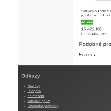
Softwarový licenční
pro aktivaci funkce
4-5 dnů
15 472
Kč
(
12 787
Kč
)
bez DPH
Podobné pro
Repeatery
Odkazy
Novinky
Podpora
Ke stažení
Jak nakupovat
Obchodní podmínky