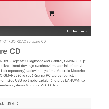
Košík
Přihlásit se
TOTRBO RDAC software CD
re CD
AC (Repeater Diagnostic and Control) GMVN5520 je
plikací, která dovoluje systémovému administrátorovi
 řídit repeater(y) radiového systému Motorola Mototrbo.
C GMVN5520 je spuštěna na PC a prostřednictvím
ojení přes USB port nebo vzdáleného přes LAN/WAN se
repeateru systému Motorola MOTOTRBO.
st:
15 dnů