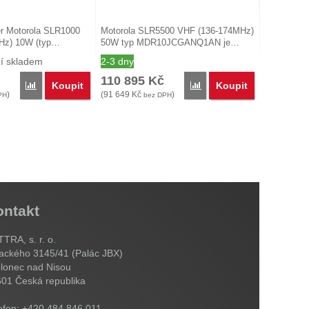
er Motorola SLR1000
Motorola SLR5500 VHF (136-174MHz)
Hz) 10W (typ…
50W typ MDR10JCGANQ1AN je…
í skladem
2-3 dny
110 895
Kč
Koupit
Koupit
Porovnat
Porovnat
)
(
91 649
Kč
)
PH
bez DPH
ontakt
TRA, s. r. o.
ackého 3145/41 (Palác JBX)
lonec nad Nisou
601
Česká republika
efon: +420 484 846 011