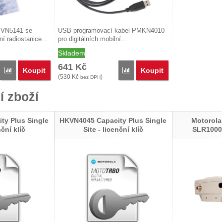
MVN5141 se
USB programovací kabel PMKN4010
lní radiostanice…
pro digitálních mobilní…
Skladem
641
Kč
Koupit
Koupit
Porovnat
Porovnat
(
530
Kč
)
bez DPH
í zboží
ty Plus Single
HKVN4045 Capacity Plus Single
Motoro
nční klíč
Site - licenční klíč
SLR1000