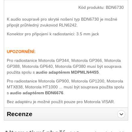
Kód produktu:
BDN6730
K audio soupravě pro skryté nošení typ BDN6730 je možné
připojit průhledný zvukovod RLN6242.
Konektor pro připojení k radiostanici: 3.5 mm jack
UPOZORNĚNÍ:
Pro radiostanice Motorola GP344, Motorola GP366, Motorola
GP388, Motorola GP640, Motorola GP380 musí být souprava
použita spolu s
audio adaptérem MDPMLN4455
.
Pro radiostanice Motorola GP900, Motorola GP1200, Motorola
MTX838, Motorola HT1000 ... musí být souprava použita spolu
s
audio adaptérem BDN6676
.
Bez adaptéru je možné použít pouze pro Motorola VISAR.
Recenze
Pro vkládání recenzí je nutné se přihlásit.