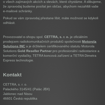
o všech zajímavých akcích a slevách, které chystáme. A slibujeme,
že zpravodaj budeme posílat jen občas, abychom nezahltili vaše
e-mailové schránky.
Pokud se vám zpravodaj přestane líbit, máte možnost se kdykoli
odhlásit.
Provozovatel e-shopu spol.
CETTRA, s. r. o.
je oficiálním
prodejcem radiokomunikačních produktů společnosti
Motorola
Solutions INC
a je držitelem certifikovaného statutu Motorola
Solutions
Gold Reseller Partner
pro profesionální radiostanice a
komerční vysilačky, TETRA koncová zařízení a TETRA Dimetra
Express technologie.
Kontakt
CETTRA, s. r. o.
Palackého 3145/41 (Palác JBX)
Jablonec nad Nisou
46601
Česká republika