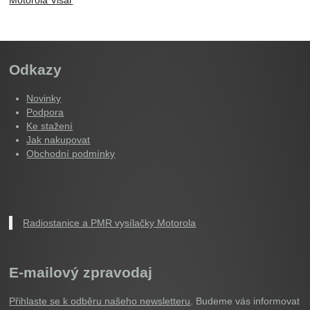
Odkazy
Novinky
Podpora
Ke stažení
Jak nakupovat
Obchodní podmínky
Radiostanice a PMR vysílačky Motorola
E-mailový zpravodaj
Přihlaste se k odběru našeho newsletteru
. Budeme vás informovat