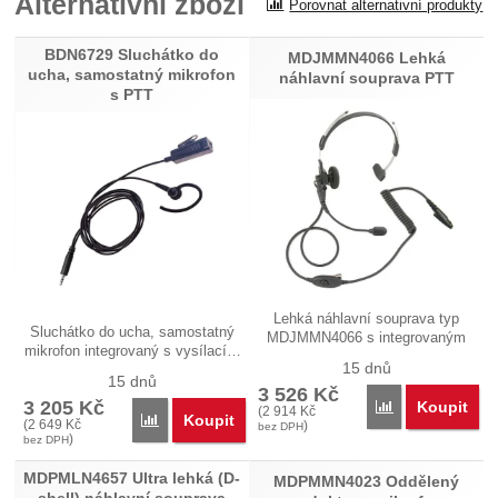
Alternativní zboží
Porovnat alternativní produkty
Recenze
BDN6729 Sluchátko do
Nebyla přidána žádná recenze.
MDJMMN4066 Lehká
ucha, samostatný mikrofon
náhlavní souprava PTT
s PTT
Lehká náhlavní souprava typ
Sluchátko do ucha, samostatný
MDJMMN4066 s integrovaným
mikrofon integrovaný s vysílací…
PTT…
15 dnů
15 dnů
3 526
Kč
3 205
Kč
Koupit
Porovnat
(
2 914
Kč
Koupit
Porovnat
(
2 649
Kč
)
bez DPH
)
bez DPH
MDPMLN4657 Ultra lehká (D-
MDPMMN4023 Oddělený