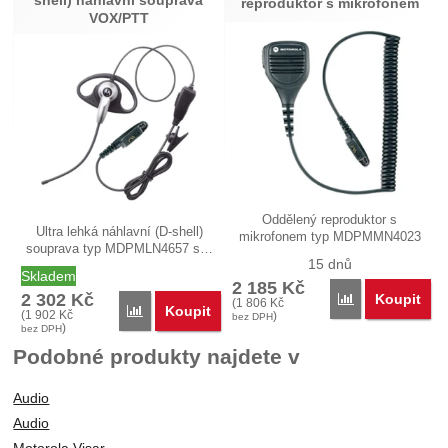
shell) náhlavní souprava
reproduktor s mikrofonem
VOX/PTT
Oddělený reproduktor s
Ultra lehká náhlavní (D-shell)
mikrofonem typ MDPMMN4023
souprava typ MDPMLN4657 s…
pro každodenní…
15 dnů
Skladem
2 185
Kč
2 302
Kč
Koupit
Porovnat
(
1 806
Kč
Koupit
Porovnat
(
1 902
Kč
)
bez DPH
)
bez DPH
Podobné produkty najdete v
Audio
Audio
Motorola Visar