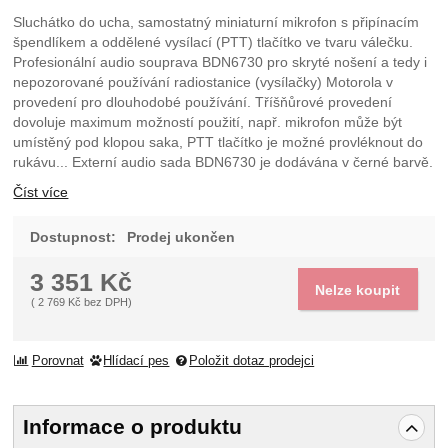
Sluchátko do ucha, samostatný miniaturní mikrofon s připínacím
špendlíkem a oddělené vysílací (PTT) tlačítko ve tvaru válečku.
Profesionální audio souprava BDN6730 pro skryté nošení a tedy i
nepozorované používání radiostanice (vysílačky) Motorola v
provedení pro dlouhodobé používání. Tříšňůrové provedení
dovoluje maximum možností použití, např. mikrofon může být
umístěný pod klopou saka, PTT tlačítko je možné provléknout do
rukávu... Externí audio sada BDN6730 je dodávána v černé barvě.
Číst více
Dostupnost:
Prodej ukončen
3 351
Kč
Nelze koupit
(
2 769
Kč
bez DPH)
Porovnat
Hlídací pes
Položit dotaz prodejci
Informace o produktu