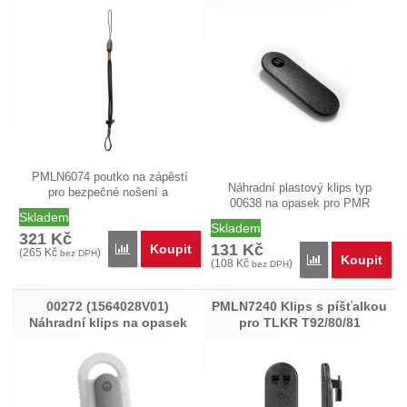
PMLN6074 poutko na zápěstí
Náhradní plastový klips typ
pro bezpečné nošení a
00638 na opasek pro PMR
používání…
Skladem
radiostanice…
Skladem
321
Kč
131
Kč
Koupit
Porovnat
(
265
Kč
)
bez DPH
Koupit
Porovnat
(
108
Kč
)
bez DPH
00272 (1564028V01)
PMLN7240 Klips s píšťalkou
Náhradní klips na opasek
pro TLKR T92/80/81