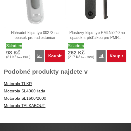
Náhradní klips typ 00272 na
Plastový klips typ PMLN7240 na
opasek pro radiostanice
opasek s píšťalkou pro PMR…
(vysílačky)…
Skladem
Skladem
98
Kč
262
Kč
Koupit
Koupit
Porovnat
Porovnat
(
81
Kč
)
(
217
Kč
)
bez DPH
bez DPH
Podobné produkty najdete v
Motorola TLKR
Motorola SL4000 řada
Motorola SL1600/2600
Motorola TALKABOUT