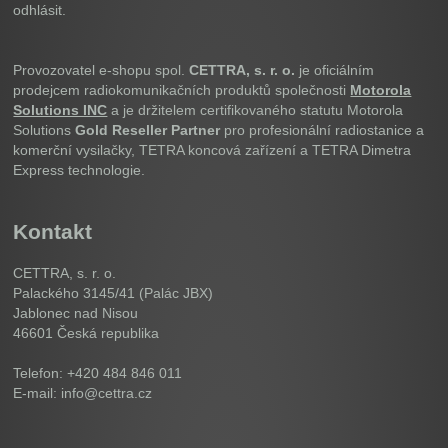
odhlásit.
Provozovatel e-shopu spol.
CETTRA, s. r. o.
je oficiálním
prodejcem radiokomunikačních produktů společnosti
Motorola
Solutions INC
a je držitelem certifikovaného statutu Motorola
Solutions
Gold Reseller Partner
pro profesionální radiostanice a
komerční vysilačky, TETRA koncová zařízení a TETRA Dimetra
Express technologie.
Kontakt
CETTRA, s. r. o.
Palackého 3145/41 (Palác JBX)
Jablonec nad Nisou
46601
Česká republika
Telefon: +420 484 846 011
E-mail: info@cettra.cz