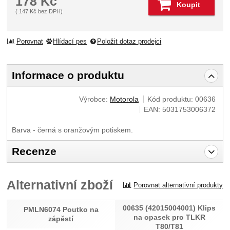
178
Kč
Koupit
(
147
Kč
bez DPH)
Porovnat
Hlídací pes
Položit dotaz prodejci
Informace o produktu
Výrobce:
Motorola
Kód produktu:
00636
EAN:
5031753006372
Barva - černá s oranžovým potiskem.
Recenze
Pro vkládání recenzí je nutné se přihlásit.
Alternativní zboží
Porovnat alternativní produkty
Recenze
00635 (42015004001) Klips
Nebyla přidána žádná recenze.
PMLN6074 Poutko na
na opasek pro TLKR
zápěstí
T80/T81