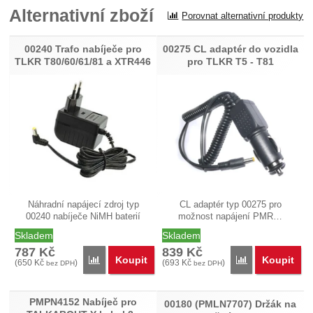
Alternativní zboží
Porovnat alternativní produkty
Recenze
Nebyla přidána žádná recenze.
00240 Trafo nabíječe pro
00275 CL adaptér do vozidla
TLKR T80/60/61/81 a XTR446
pro TLKR T5 - T81
Náhradní napájecí zdroj typ
CL adaptér typ 00275 pro
00240 nabíječe NiMH baterií
možnost napájení PMR…
pro…
Skladem
Skladem
787
Kč
839
Kč
Koupit
Koupit
Porovnat
Porovnat
(
650
Kč
)
(
693
Kč
)
bez DPH
bez DPH
PMPN4152 Nabíječ pro
00180 (PMLN7707) Držák na