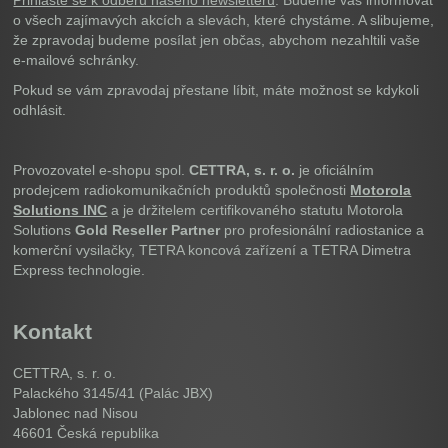
Přihlaste se k odběru našeho newsletteru
. Budeme vás informovat
o všech zajímavých akcích a slevách, které chystáme. A slibujeme,
že zpravodaj budeme posílat jen občas, abychom nezahltili vaše
e-mailové schránky.
Pokud se vám zpravodaj přestane líbit, máte možnost se kdykoli
odhlásit.
Provozovatel e-shopu spol.
CETTRA, s. r. o.
je oficiálním
prodejcem radiokomunikačních produktů společnosti
Motorola
Solutions INC
a je držitelem certifikovaného statutu Motorola
Solutions
Gold Reseller Partner
pro profesionální radiostanice a
komerční vysilačky, TETRA koncová zařízení a TETRA Dimetra
Express technologie.
Kontakt
CETTRA, s. r. o.
Palackého 3145/41 (Palác JBX)
Jablonec nad Nisou
46601
Česká republika