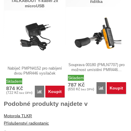
TALKABOUT Y-kabel 2x
řidítka
microUSB
Souprava 00180 (PMLN7707) pro
Nabíječ PMPN4152 pro nabíjení
možnost umístění PMR446…
dvou PMR446 vysílaček
Skladem
Motorola…
Skladem
787
Kč
874
Kč
Koupit
Porovnat
(
650
Kč
)
bez DPH
Koupit
Porovnat
(
722
Kč
)
bez DPH
Podobné produkty najdete v
Motorola TLKR
Příslušenství radiostanic