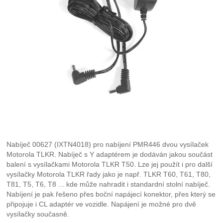
Nabíječ 00627 (IXTN4018) pro nabíjení PMR446 dvou vysílaček
Motorola TLKR. Nabíječ s Y adaptérem je dodáván jakou součást
balení s vysílačkami Motorola TLKR T50. Lze jej použít i pro další
vysílačky Motorola TLKR řady jako je např. TLKR T60, T61, T80,
T81, T5, T6, T8 ... kde může nahradit i standardní stolní nabíječ.
Nabíjení je pak řešeno přes boční napájecí konektor, přes který se
připojuje i CL adaptér ve vozidle. Napájení je možné pro dvě
vysílačky současně.