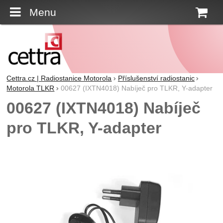
Menu
K
Cettra.cz | Radiostanice Motorola
Příslušenství radiostanic
Motorola TLKR
00627 (IXTN4018) Nabíječ pro TLKR, Y-adapter
00627 (IXTN4018) Nabíječ
pro TLKR, Y-adapter
Fotografie