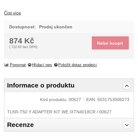
Číst více
Dostupnost:
Prodej ukončen
874
Kč
Nelze koupit
(
722
Kč
bez DPH)
Porovnat
Hlídací pes
Položit dotaz prodejci
Informace o produktu
Kód produktu:
00627
EAN:
5031753006273
TLKR-T50 Y ADAPTER KIT WE IXTN4018CR / 00627
Recenze
Pro vkládání recenzí je nutné se přihlásit.