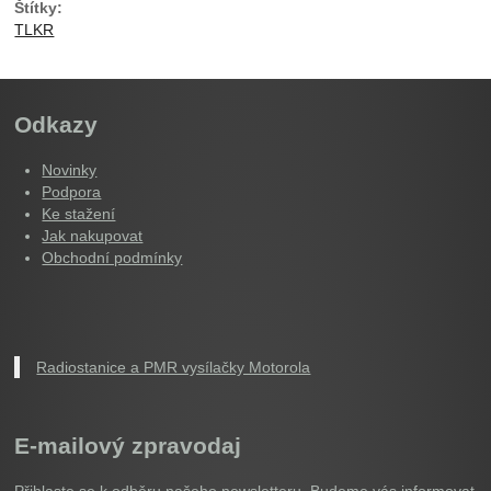
Štítky:
TLKR
Odkazy
Novinky
Podpora
Ke stažení
Jak nakupovat
Obchodní podmínky
Radiostanice a PMR vysílačky Motorola
E-mailový zpravodaj