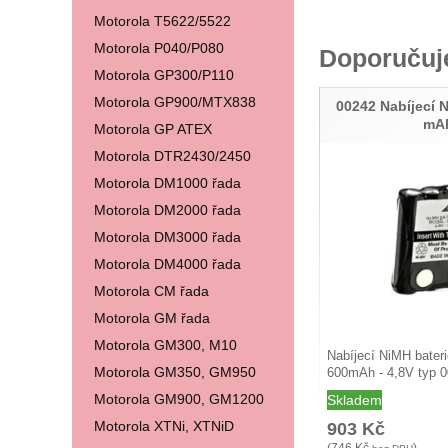
Motorola T5622/5522
Motorola P040/P080
Doporuču
Motorola GP300/P110
Motorola GP900/MTX838
00242 Nabíjecí 
mA
Motorola GP ATEX
Motorola DTR2430/2450
Motorola DM1000 řada
Motorola DM2000 řada
Motorola DM3000 řada
Motorola DM4000 řada
Motorola CM řada
Motorola GM řada
Motorola GM300, M10
Nabíjecí NiMH bater
Motorola GM350, GM950
600mAh - 4,8V typ 0
…
Motorola GM900, GM1200
Skladem
Motorola XTNi, XTNiD
903
Kč