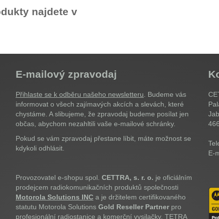
dukty najdete v
E-mailový zpravodaj
K
Přihlaste se k odběru našeho newsletteru
. Budeme vás
CET
informovat o všech zajímavých akcích a slevách, které
Pal
chystáme. A slibujeme, že zpravodaj budeme posílat jen
Jab
občas, abychom nezahltili vaše e-mailové schránky.
46
Pokud se vám zpravodaj přestane líbit, máte možnost se
Tel
kdykoli odhlásit.
E-m
Provozovatel e-shopu spol.
CETTRA, s. r. o.
je oficiálním
prodejcem radiokomunikačních produktů společnosti
Motorola Solutions INC
a je držitelem certifikovaného
statutu Motorola Solutions
Gold Reseller Partner
pro
profesionální radiostanice a komerční vysilačky, TETRA