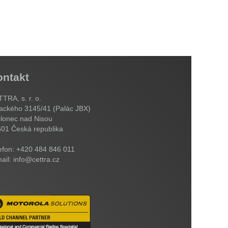
ontakt
TRA, s. r. o.
ackého 3145/41 (Palác JBX)
lonec nad Nisou
601
Česká republika
efon: +420 484 846 011
ail: info@cettra.cz