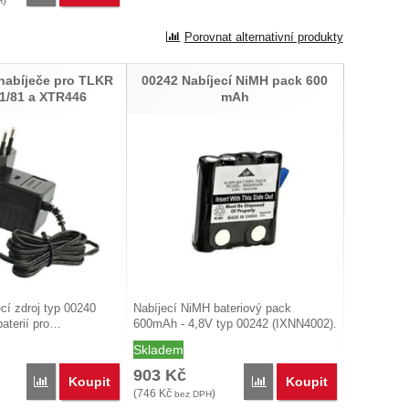
)
H
Porovnat alternativní produkty
 nabíječe pro TLKR
00242 Nabíjecí NiMH pack 600
61/81 a XTR446
mAh
cí zdroj typ 00240
Nabíjecí NiMH bateriový pack
aterií pro…
600mAh - 4,8V typ 00242 (IXNN4002).
…
Skladem
903
Kč
Koupit
Koupit
Porovnat
Porovnat
(
746
Kč
)
bez DPH