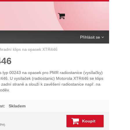
Košík
Přihlásit se
hradní klips na opasek XTR446
446
s typ 00243 na opasek pro PMR radiostanice (vysílačky)
46. U vysílaček (radiostanic) Motorola XTR446 se klips
 zadní straně a slouží k zavěšení radiostanice např. na
oděv.
st:
Skladem
Koupit
DPH)