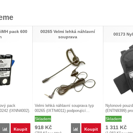
jeme
NiMH pack 600
00265 Velmi lehká náhlavní
00173 Ny
h
souprava
iový pack
Velmi lehká náhlavní souprava typ
Nylonové pouzd
0242 (IXNN4002).
00265 (IXTN4011) podporující…
(ENTN9399) pro
Skladem
Skladem
918
Kč
1 311
Kč
Koupit
Koupit
Porovnat
Porovnat