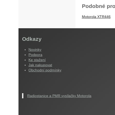
Podobné pro
Motorola XTR446
Odkazy
Novinky
Podpora
Ke stažení
Jak nakupovat
Obchodní podmínky
Radiostanice a PMR vysílačky Motorola