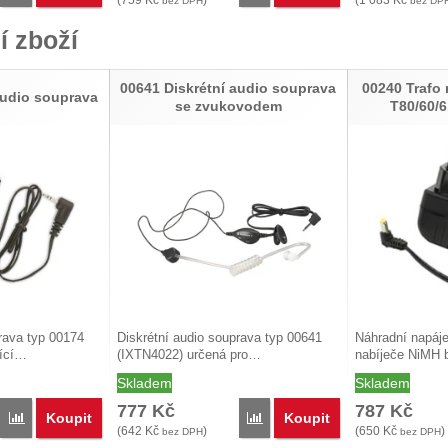
(
759
Kč
)
(
1 083
Kč
bez DPH
bez DP
í zboží
00641 Diskrétní audio souprava
00240 Trafo
audio souprava
se zvukovodem
T80/60/
rava typ 00174
Diskrétní audio souprava typ 00641
Náhradní napáje
ící…
(IXTN4022) určená pro…
nabíječe NiMH b
Skladem
Skladem
777
Kč
787
Kč
Koupit
Koupit
Porovnat
Porovnat
(
642
Kč
)
(
650
Kč
)
bez DPH
bez DPH