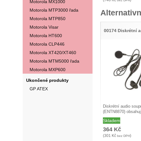
(
746
Kč
)
bez DPH
Motorola MX1000
Motorola MTP3000 řada
Alternativn
Motorola MTP850
Motorola Visar
00174 Diskrétní 
Motorola HT600
Motorola CLP446
Motorola XT420/XT460
Motorola MTM5000 řada
Motorola MXP600
Ukončené produkty
GP ATEX
Diskrétní audio soup
(ENTN8870) obsahuj
Skladem
364
Kč
(
301
Kč
)
bez DPH