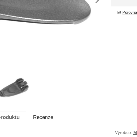
dchozí
násle
Porovna
produktu
Recenze
Výrobce:
M