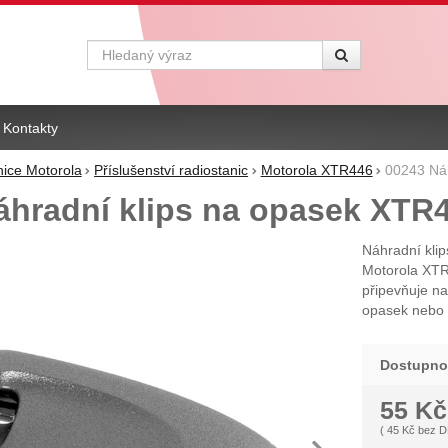
Vyhledávání
Kontakty
nice Motorola
Příslušenství radiostanic
Motorola XTR446
00243 Ná
áhradní klips na opasek XTR
Náhradní klip
Motorola XTR4
připevňuje na
opasek nebo 
Dostupno
55
Kč
(
45
Kč
bez 