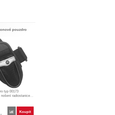
lonové pouzdro
ro typ 00173
 nošení radiostanice…
Koupit
Porovnat