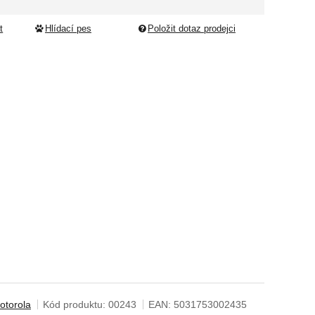
dující
t
Hlídací pes
Položit dotaz prodejci
otorola
Kód produktu:
00243
EAN:
5031753002435