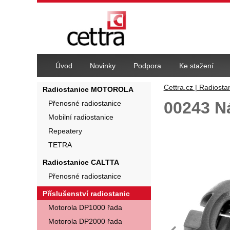
Navigace
Úvod
Novinky
Podpora
Ke stažení
Cettra.cz | Radiosta
Radiostanice MOTOROLA
00243 N
Přenosné radiostanice
Mobilní radiostanice
Fotografie
Repeatery
TETRA
Radiostanice CALTTA
Přenosné radiostanice
Příslušenství radiostanic
Motorola DP1000 řada
Motorola DP2000 řada