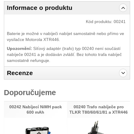
Informace o produktu
Kód produktu:
00241
Baterie je možné v nabíječi nabíjet samostatně nebo přímo ve
vysílačce Motorola XTR446.
Upozornění:
Síťový adaptér (trafo) typ 00240 není součástí
nabíječe 00241 a je dodáván zvlášť. Bez tohoto trafa nabíječ
samostatně nefunguje.
Recenze
Pro vkládání recenzí je nutné se přihlásit.
Doporučujeme
Recenze
Nebyla přidána žádná recenze.
00242 Nabíjecí NiMH pack
00240 Trafo nabíječe pro
600 mAh
TLKR T80/60/61/81 a XTR446