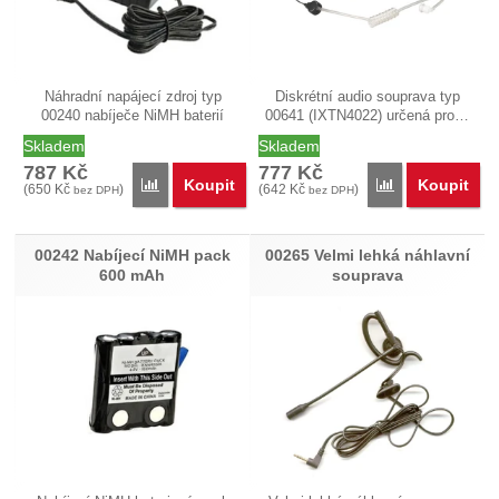
Náhradní napájecí zdroj typ
Diskrétní audio souprava typ
00240 nabíječe NiMH baterií
00641 (IXTN4022) určená pro…
pro…
Skladem
Skladem
787
Kč
777
Kč
Koupit
Koupit
Porovnat
Porovnat
(
650
Kč
)
(
642
Kč
)
bez DPH
bez DPH
00242 Nabíjecí NiMH pack
00265 Velmi lehká náhlavní
600 mAh
souprava