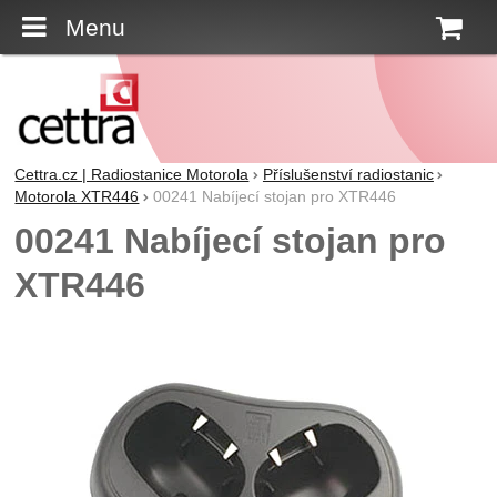
Menu
K
Cettra.cz | Radiostanice Motorola
Příslušenství radiostanic
Motorola XTR446
00241 Nabíjecí stojan pro XTR446
00241 Nabíjecí stojan pro
XTR446
Fotografie