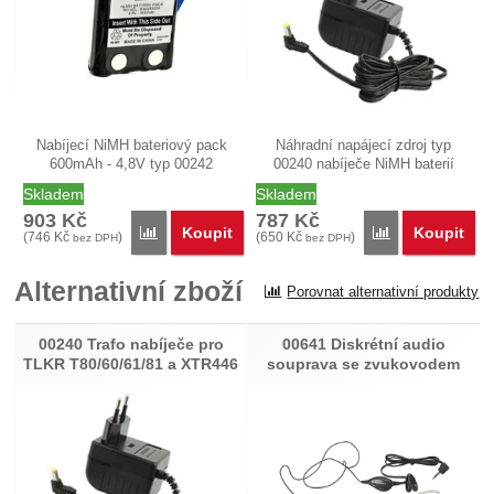
Nabíjecí NiMH bateriový pack
Náhradní napájecí zdroj typ
600mAh - 4,8V typ 00242
00240 nabíječe NiMH baterií
(IXNN4002).…
pro…
Skladem
Skladem
903
Kč
787
Kč
Koupit
Koupit
Porovnat
Porovnat
(
746
Kč
)
(
650
Kč
)
bez DPH
bez DPH
Alternativní zboží
Porovnat alternativní produkty
00240 Trafo nabíječe pro
00641 Diskrétní audio
TLKR T80/60/61/81 a XTR446
souprava se zvukovodem