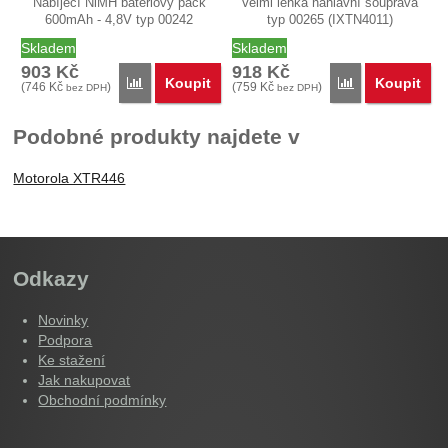
Nabíjecí NiMH bateriový pack
Velmi lehká náhlavní souprava
600mAh - 4,8V typ 00242
typ 00265 (IXTN4011)
(IXNN4002).…
podporující…
Skladem
Skladem
903
Kč
918
Kč
Koupit
Koupit
Porovnat
Porovnat
(
746
Kč
)
(
759
Kč
)
bez DPH
bez DPH
Podobné produkty najdete v
Motorola XTR446
Odkazy
Novinky
Podpora
Ke stažení
Jak nakupovat
Obchodní podmínky