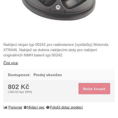
Nabíjecí stojan typ 00241 pro radiostanice (vysílačky) Motorola
XTR446. Nabíječ se dvěma nabíjecími sloty pro nabíjení
originálních NiMH baterií typ 00242.
Číst více
Dostupnost:
Prodej ukončen
802
Kč
Nelze koupit
(
663
Kč
bez DPH)
Porovnat
Hlídací pes
Položit dotaz prodejci