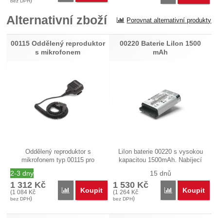
)
bez DPH
Alternativní zboží
Porovnat alternativní produkty
00115 Oddělený reproduktor
00220 Baterie LiIon 1500
s mikrofonem
mAh
Oddělený reproduktor s
LiIon baterie 00220 s vysokou
mikrofonem typ 00115 pro
kapacitou 1500mAh. Nabíjecí
digitální…
High…
2-3 dny
15 dnů
1 312
Kč
1 530
Kč
Koupit
Koupit
Porovnat
Porovnat
(
1 084
Kč
(
1 264
Kč
)
)
bez DPH
bez DPH