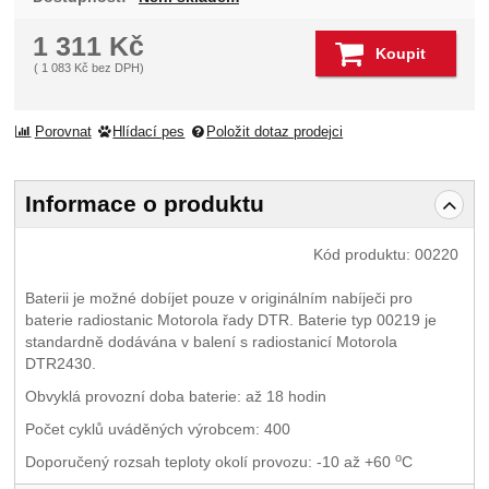
1 311
Kč
Koupit
(
1 083
Kč
bez DPH)
Porovnat
Hlídací pes
Položit dotaz prodejci
Informace o produktu
Kód produktu:
00220
Baterii je možné dobíjet pouze v originálním nabíječi pro
baterie radiostanic Motorola řady DTR. Baterie typ 00219 je
standardně dodávána v balení s radiostanicí Motorola
DTR2430.
Obvyklá provozní doba baterie: až 18 hodin
Počet cyklů uváděných výrobcem: 400
o
Doporučený rozsah teploty okolí provozu: -10 až +60
C