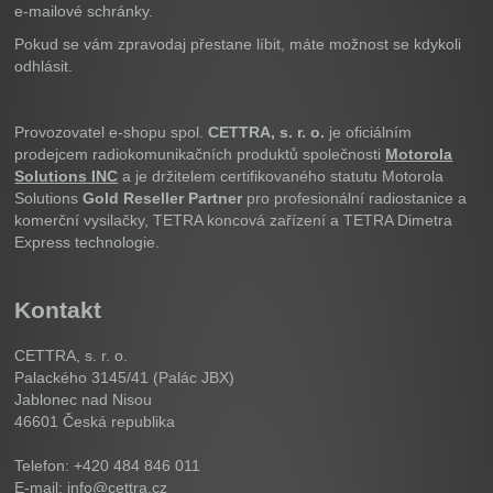
e-mailové schránky.
Pokud se vám zpravodaj přestane líbit, máte možnost se kdykoli
odhlásit.
Provozovatel e-shopu spol.
CETTRA, s. r. o.
je oficiálním
prodejcem radiokomunikačních produktů společnosti
Motorola
Solutions INC
a je držitelem certifikovaného statutu Motorola
Solutions
Gold Reseller Partner
pro profesionální radiostanice a
komerční vysilačky, TETRA koncová zařízení a TETRA Dimetra
Express technologie.
Kontakt
CETTRA, s. r. o.
Palackého 3145/41 (Palác JBX)
Jablonec nad Nisou
46601
Česká republika
Telefon: +420 484 846 011
E-mail: info@cettra.cz