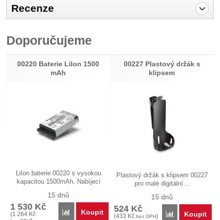
Recenze
Pro vkládání recenzí je nutné se přihlásit.
Doporučujeme
Recenze
Nebyla přidána žádná recenze.
00220 Baterie LiIon 1500
00227 Plastový držák s
mAh
klipsem
LiIon baterie 00220 s vysokou
Plastový držák s klipsem 00227
kapacitou 1500mAh. Nabíjecí
pro malé digitální…
High…
15 dnů
15 dnů
1 530
Kč
524
Kč
Koupit
Porovnat
Koupit
(
1 264
Kč
Porovnat
(
433
Kč
)
bez DPH