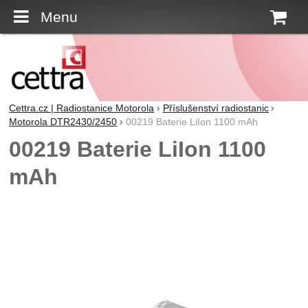
Menu
K
Cettra.cz | Radiostanice Motorola
Příslušenství radiostanic
Motorola DTR2430/2450
00219 Baterie LiIon 1100 mAh
00219 Baterie LiIon 1100
mAh
Fotografie