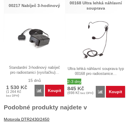
00168 Ultra lehká náhlavní
00217 Nabíječ 3-hodinový
souprava
Standardní 3-hodinový nabíječ
Ultra lehká náhlavní souprava typ
pro radiostanici (vysílačku)…
00168 pro radiostanice…
15 dnů
2-3 dny
1 530
Kč
845
Kč
Koupit
Porovnat
Koupit
(
1 264
Kč
Porovnat
(
698
Kč
)
bez DPH
)
bez DPH
Podobné produkty najdete v
Motorola DTR2430/2450